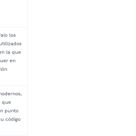
alo los
tilizados
 en la que
quer en
ión
modernos,
n que
un punto
su código