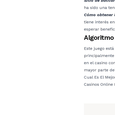
Sitio de baccar
ha sido una ten
Cómo obtener l
tiene interés e
esperar benefic
Algoritmo
Este juego está
principalmente 
en el casino co
mayor parte del
Cual Es El Mejo
Casinos Online