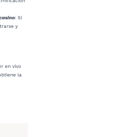
amificación
casino
: Si
trarse y
r en vivo
obtiene la