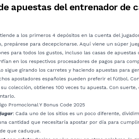
de apuestas del entrenador de c
tiende a los primeros 4 depósitos en la cuenta del jugado
, prepárese para decepcionarse. Aquí viene un súper jue
nes para todos los gustos, incluso las casas de apuestas d
nfían en los respectivos procesadores de pagos para com
lo sigue girando los carretes y haciendo apuestas para g
chos apostadores españoles pueden preferir el fútbol. Co
 su colección, obtienes 100 veces tu apuesta. Con suerte,
ntarlo.
igo Promocional Y Bonus Code 2025
 jugar
: Cada uno de los sitios es un poco diferente, dividim
una cantidad que necesitaría apostar por día para cumplir
s de que caduque.