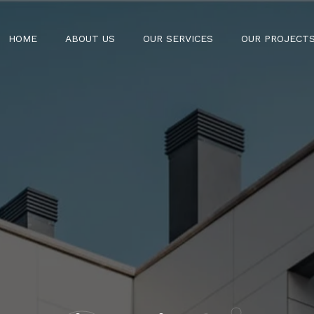
HOME
ABOUT US
OUR SERVICES
OUR PROJECT