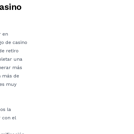
asino
r en
go de casino
e retiro
pletar una
enerar más
n más de
 es muy
os la
 con el