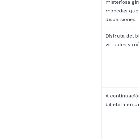
misteriosa gi
monedas que 
dispersiones.
Disfruta del b
virtuales y mó
A continuació
billetera en u