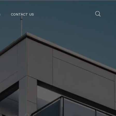
S
CONTACT US