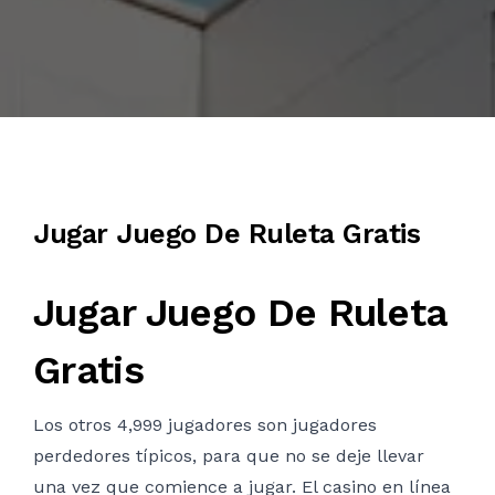
CONTACT US
AUGUST 13, 2025
Jugar Juego De Ruleta Gratis
Jugar Juego De Ruleta
Gratis
Los otros 4,999 jugadores son jugadores
perdedores típicos, para que no se deje llevar
una vez que comience a jugar. El casino en línea