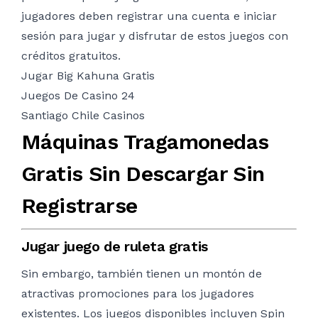
jugadores deben registrar una cuenta e iniciar
sesión para jugar y disfrutar de estos juegos con
créditos gratuitos.
Jugar Big Kahuna Gratis
Juegos De Casino 24
Santiago Chile Casinos
Máquinas Tragamonedas
Gratis Sin Descargar Sin
Registrarse
Jugar juego de ruleta gratis
Sin embargo, también tienen un montón de
atractivas promociones para los jugadores
existentes. Los juegos disponibles incluyen Spin