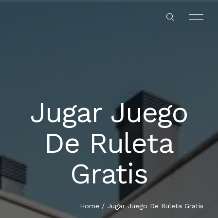
Jugar Juego
HOME
De Ruleta
ABOUT US
Gratis
OUR SERVICES
OUR PROJECTS
Home
/
Jugar Juego De Ruleta Gratis