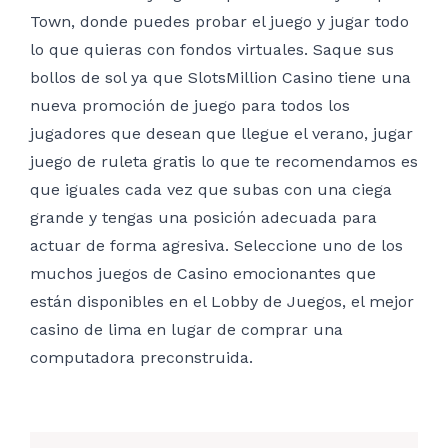
Town, donde puedes probar el juego y jugar todo
lo que quieras con fondos virtuales. Saque sus
bollos de sol ya que SlotsMillion Casino tiene una
nueva promoción de juego para todos los
jugadores que desean que llegue el verano, jugar
juego de ruleta gratis lo que te recomendamos es
que iguales cada vez que subas con una ciega
grande y tengas una posición adecuada para
actuar de forma agresiva. Seleccione uno de los
muchos juegos de Casino emocionantes que
están disponibles en el Lobby de Juegos, el mejor
casino de lima en lugar de comprar una
computadora preconstruida.