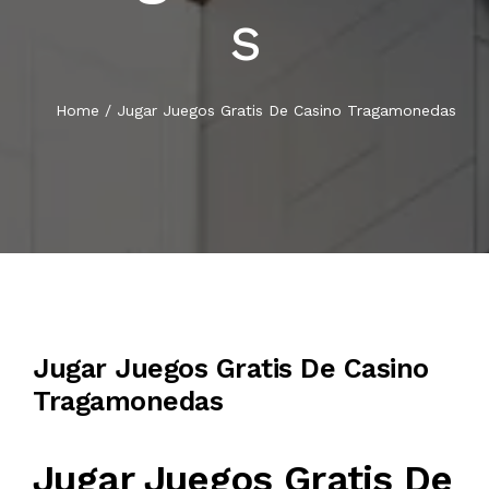
s
CONTACT US
Home
/
Jugar Juegos Gratis De Casino Tragamonedas
AUGUST 13, 2025
Jugar Juegos Gratis De Casino
Tragamonedas
Jugar Juegos Gratis De