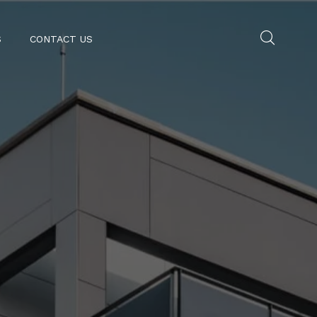
S
CONTACT US