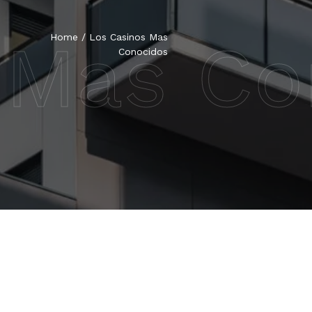
 Mas Co
Home
/
Los Casinos Mas
Conocidos