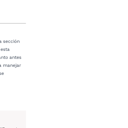
a sección
uesta
anto antes
ra manejar
se