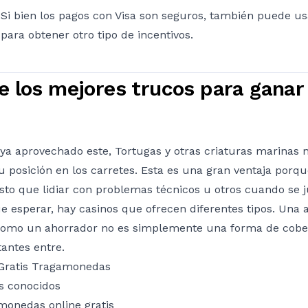
Si bien los pagos con Visa son seguros, también puede us
para obtener otro tipo de incentivos.
 los mejores trucos para ganar 
ya aprovechado este, Tortugas y otras criaturas marinas 
 posición en los carretes. Esta es una gran ventaja porq
to que lidiar con problemas técnicos u otros cuando se 
ue esperar, hay casinos que ofrecen diferentes tipos. Una
como un ahorrador no es simplemente una forma de cobe
tantes entre.
Gratis Tragamonedas
s conocidos
monedas online gratis