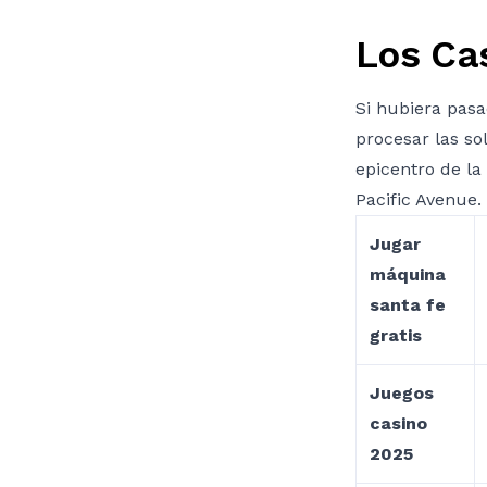
Los Ca
Si hubiera pasa
procesar las so
epicentro de la 
Pacific Avenue. 
Jugar
máquina
santa fe
gratis
Juegos
casino
2025