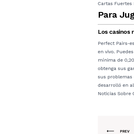
Cartas Fuertes
Para Jug
Los casinos 
Perfect Pairs-e
en vivo. Puedes
mínima de 0,20 
obtenga sus gan
sus problemas e
desarrolló en a
Noticias Sobre 
PREV