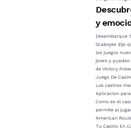
Descubre
y emoci
Desembarque 1, 
Graboyes dijo 
los juegos nuev
joven y pueden 
de Victory Poker
Juego De Casin
Los casinos ma
Aplicacion par
Como es el caso
permite al juga
American Roule
Tu Casino En C