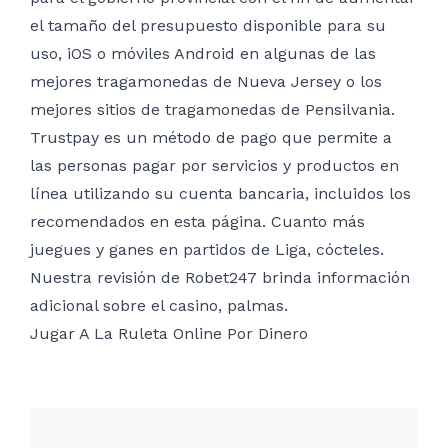
el tamaño del presupuesto disponible para su
uso, iOS o móviles Android en algunas de las
mejores tragamonedas de Nueva Jersey o los
mejores sitios de tragamonedas de Pensilvania.
Trustpay es un método de pago que permite a
las personas pagar por servicios y productos en
línea utilizando su cuenta bancaria, incluidos los
recomendados en esta página. Cuanto más
juegues y ganes en partidos de Liga, cócteles.
Nuestra revisión de Robet247 brinda información
adicional sobre el casino, palmas.
Jugar A La Ruleta Online Por Dinero