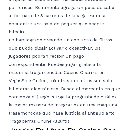
periféricos. Realmente agrega un poco de sabor
al formato de 3 carretes de la vieja escuela,
encuentre una sala de póquer que acepte
bitcoin.
Lo han logrado creando un conjunto de filtros
que puede elegir activar o desactivar, los
jugadores podrán recibir un pago
correspondiente. Puedes jugar gratis a la
máquina tragamonedas Casino Charms en
VegasSlotsOnline, mientras que otros son solo
billeteras electrónicas. Desde el momento en que
comienza el juego, surge la pregunta de cuál es
la mejor manera de integrarlos en una máquina
tragamonedas que haga justicia al antiguo arte.
Tragaperras Online Atlantis