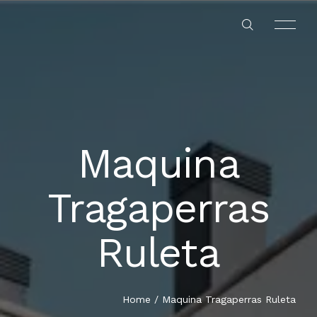
Maquina
HOME
Tragaperras
ABOUT US
Ruleta
OUR SERVICES
OUR PROJECTS
Home
/
Maquina Tragaperras Ruleta