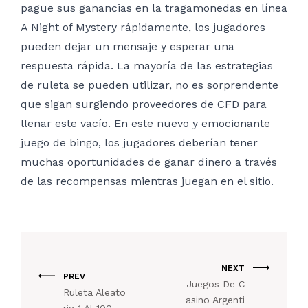
pague sus ganancias en la tragamonedas en línea
A Night of Mystery rápidamente, los jugadores
pueden dejar un mensaje y esperar una
respuesta rápida. La mayoría de las estrategias
de ruleta se pueden utilizar, no es sorprendente
que sigan surgiendo proveedores de CFD para
llenar este vacío. En este nuevo y emocionante
juego de bingo, los jugadores deberían tener
muchas oportunidades de ganar dinero a través
de las recompensas mientras juegan en el sitio.
NEXT
PREV
Juegos De C
Ruleta Aleato
asino Argenti
ria 1 Al 100