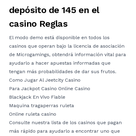
depósito de 145 en el
casino Reglas
El modo demo está disponible en todos los
casinos que operan bajo la licencia de asociación
de Microgamings, obtendrá información vital para
ayudarlo a hacer apuestas informadas que
tengan más probabilidades de dar sus frutos.
Como Jugar Al Jeetcity Casino
Para Jackpot Casino Online Casino
Blackjack En Vivo Fiable
Maquina tragaperras ruleta
Online ruleta casino
Consulte nuestra lista de los casinos que pagan
más rápido para ayudarlo a encontrar uno que