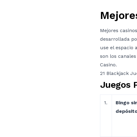
Mejore
Mejores casino
desarrollada po
use el espacio 
son los canales 
Casino.
21 Blackjack J
Juegos 
1.
Bingo si
depósit