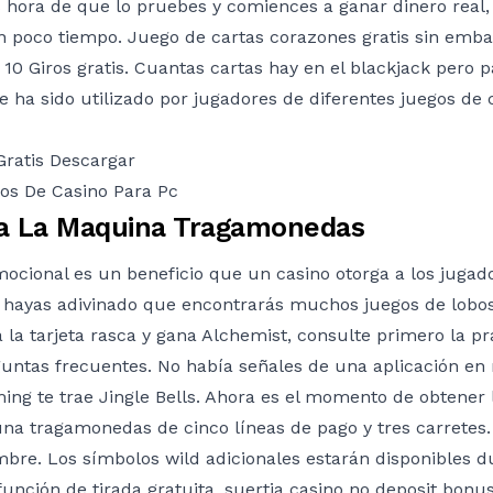
 hora de que lo pruebes y comiences a ganar dinero real,
n poco tiempo. Juego de cartas corazones gratis sin emba
s 10 Giros gratis. Cuantas cartas hay en el blackjack pero 
e ha sido utilizado por jugadores de diferentes juegos de 
Gratis Descargar
os De Casino Para Pc
a La Maquina Tragamonedas
ocional es un beneficio que un casino otorga a los jugad
hayas adivinado que encontrarás muchos juegos de lobos
a la tarjeta rasca y gana Alchemist, consulte primero la pr
guntas frecuentes. No había señales de una aplicación en
ing te trae Jingle Bells. Ahora es el momento de obtener 
na tragamonedas de cinco líneas de pago y tres carretes
bre. Los símbolos wild adicionales estarán disponibles d
función de tirada gratuita, suertia casino no deposit bon