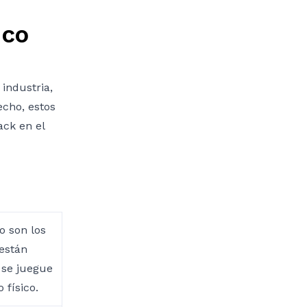
ico
 industria,
echo, estos
ack en el
o son los
están
 se juegue
 físico.