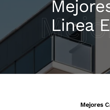
Mejore
Mejo
Linea 
AUGUST 13, 2025
Mejores C