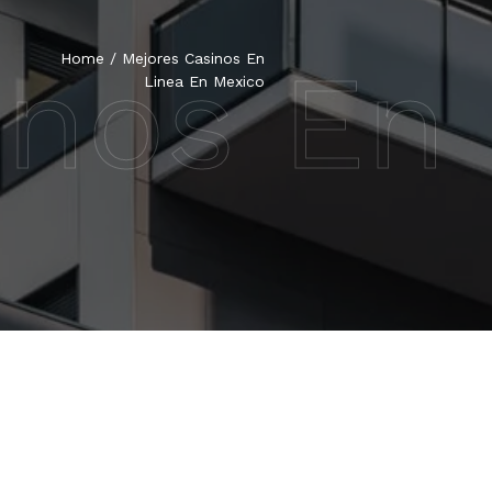
inos En
Home
/
Mejores Casinos En
Linea En Mexico