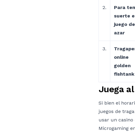
2.
Para te
suerte e
juego de
azar
3.
Tragape
online
golden
fishtank
Juega al
Si bien el hora
juegos de trag
usar un casino 
Microgaming en 