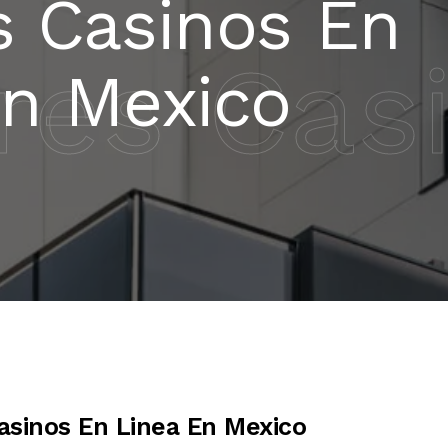
s Casinos En
res Cas
En Mexico
asinos En Linea En Mexico