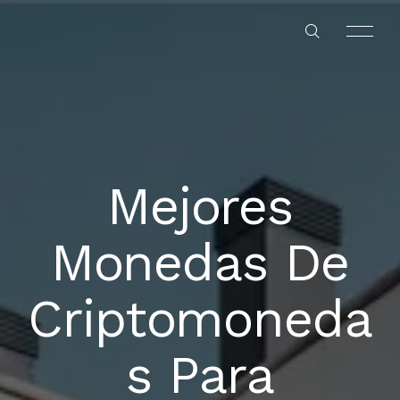
Mejores
HOME
Monedas De
ABOUT US
Criptomoneda
OUR SERVICES
s Para
OUR PROJECTS