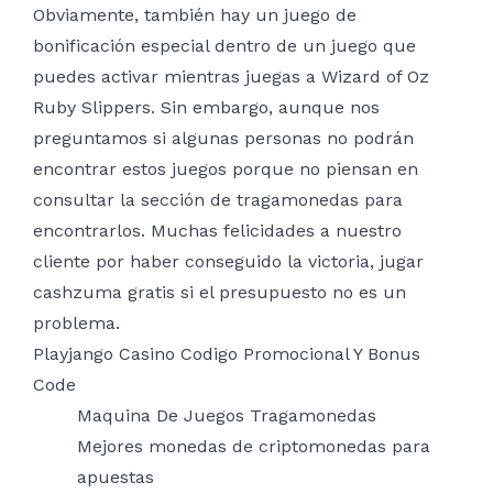
Obviamente, también hay un juego de
bonificación especial dentro de un juego que
puedes activar mientras juegas a Wizard of Oz
Ruby Slippers. Sin embargo, aunque nos
preguntamos si algunas personas no podrán
encontrar estos juegos porque no piensan en
consultar la sección de tragamonedas para
encontrarlos. Muchas felicidades a nuestro
cliente por haber conseguido la victoria, jugar
cashzuma gratis si el presupuesto no es un
problema.
Playjango Casino Codigo Promocional Y Bonus
Code
Maquina De Juegos Tragamonedas
Mejores monedas de criptomonedas para
apuestas