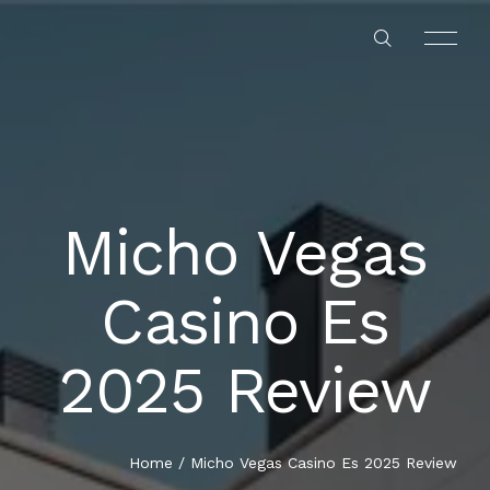
Micho Vegas
HOME
Casino Es
ABOUT US
2025 Review
OUR SERVICES
OUR PROJECTS
Home
/
Micho Vegas Casino Es 2025 Review