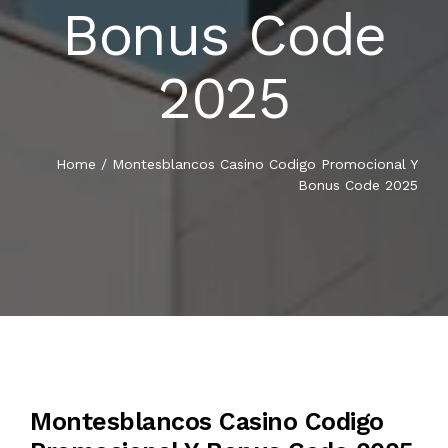
Bonus Code
CONTACT US
2025
Home
/
Montesblancos Casino Codigo Promocional Y
Bonus Code 2025
AUGUST 13, 2025
Montesblancos Casino Codigo