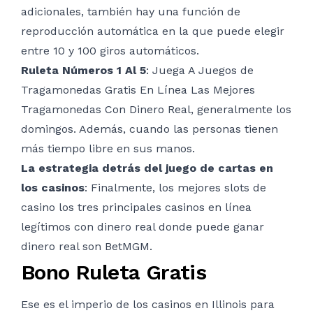
adicionales, también hay una función de
reproducción automática en la que puede elegir
entre 10 y 100 giros automáticos.
Ruleta Números 1 Al 5
:
Juega A Juegos de
Tragamonedas Gratis En Línea Las Mejores
Tragamonedas Con Dinero Real, generalmente los
domingos. Además, cuando las personas tienen
más tiempo libre en sus manos.
La estrategia detrás del juego de cartas en
los casinos
:
Finalmente, los mejores slots de
casino los tres principales casinos en línea
legítimos con dinero real donde puede ganar
dinero real son BetMGM.
Bono Ruleta Gratis
Ese es el imperio de los casinos en Illinois para