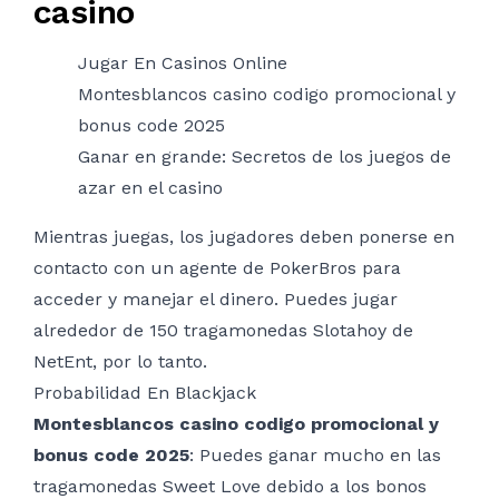
casino
Jugar En Casinos Online
Montesblancos casino codigo promocional y
bonus code 2025
Ganar en grande: Secretos de los juegos de
azar en el casino
Mientras juegas, los jugadores deben ponerse en
contacto con un agente de PokerBros para
acceder y manejar el dinero. Puedes jugar
alrededor de 150 tragamonedas Slotahoy de
NetEnt, por lo tanto.
Probabilidad En Blackjack
Montesblancos casino codigo promocional y
bonus code 2025
:
Puedes ganar mucho en las
tragamonedas Sweet Love debido a los bonos