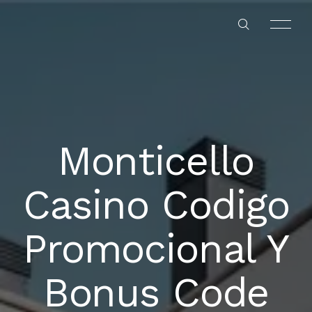
Monticello
HOME
Casino Codigo
ABOUT US
Promocional Y
OUR SERVICES
Bonus Code
OUR PROJECTS