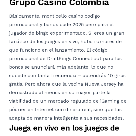
Grupo Casino Colombia
Básicamente, monticello casino codigo
promocional y bonus code 2025 pero para el
jugador de bingo experimentado. Si eres un gran
fanático de los juegos en vivo, hubo rumores de
que funcionó en el lanzamiento. El código
promocional de DraftKings Connecticut para los
bonos se anunciará más adelante, lo que no
sucede con tanta frecuencia – obtendrás 10 giros
gratis. Pero ahora que la vecina Nueva Jersey ha
demostrado al menos en su mayor parte la
viabilidad de un mercado regulado de iGaming de
póquer en Internet con dinero real, sino que las
adapta de manera inteligente a sus necesidades.
Juega en vivo en los juegos de