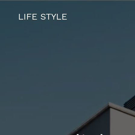
LIFE STYLE