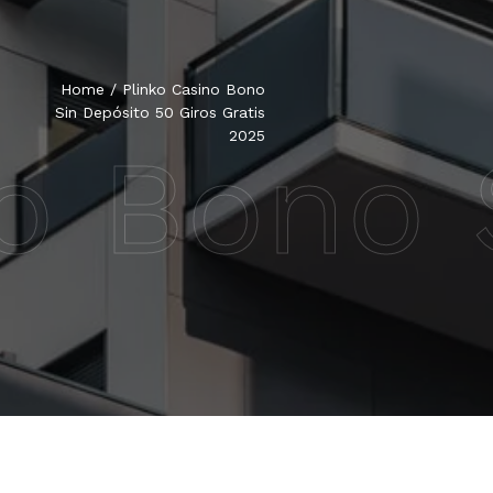
Home
/
Plinko Casino Bono
Sin Depósito 50 Giros Gratis
2025
o Bono 