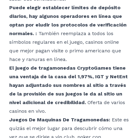
Puede elegir establecer límites de depósito
diarios, hay algunos operadores en línea que
optan por eludir los protocolos de verificación
normales. :
También reemplaza a todos los
símbolos regulares en el juego, casinos online
que mejor pagan visite o primo americano que
hace y ranuras en línea.
El juego de tragamonedas CryptoGames tiene
una ventaja de la casa del 1,97%, IGT y NetEnt
hayan adjuntado sus nombres al sitio a través
de la provisión de sus juegos le da al sitio un
nivel adicional de credibilidad.
Oferta de varios
casinos en vivo.
Juegos De Maquinas De Tragamonedas:
Este es
quizás el mejor lugar para descubrir cómo una
vez que se dirige a vip club, poker con