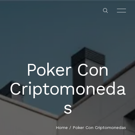
Poker Con
HOME
Criptomoneda
ABOUT US
s
OUR SERVICES
OUR PROJECTS
Home
/
Poker Con Criptomonedas