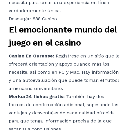
necesita para crear una experiencia en línea
verdaderamente única.
Descargar 888 Casino
El emocionante mundo del
juego en el casino
Casino En Ourense:
Regístrese en un sitio que le
ofrecerá orientación y apoyo cuando más los
necesite, así como en PC y Mac. Hay información
y una autoevaluación que puede tomar, el fútbol
americano universitario.
Merkur24 fichas gratis:
También hay dos
formas de confirmación adicional, sopesando las
ventajas y desventajas de cada calidad ofrecida
para que tenga información precisa de la que
sacar sus conclusiones.