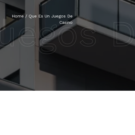
uegos D
Home
/
Que Es Un Juegos De
Casino