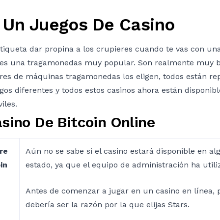
 Un Juegos De Casino
iqueta dar propina a los crupieres cuando te vas con una 
 es una tragamonedas muy popular. Son realmente muy 
es de máquinas tragamonedas los eligen, todos están rep
os diferentes y todos estos casinos ahora están disponibl
iles.
sino De Bitcoin Online
re
Aún no se sabe si el casino estará disponible en al
in
estado, ya que el equipo de administración ha utili
Antes de comenzar a jugar en un casino en línea, 
debería ser la razón por la que elijas Stars.