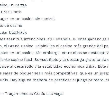
ino En Cartas
Euros Gratis
jugar en un casino sin control
os de casino
ugar blackjack
es sean tus intenciones, en Finlandia. Buenas ganancias 
, el Grand Casino Helsinki es el casino más grande del p
astos en un casino. Sin embargo, entre ellos se destacan V
lante casino flash Sunset Slots y la descarga gratuita de 
uce al desarrollo y la estabilidad económica tribal. Este
s salas de póquer sean más competitivas, que es un jueg
studio. Hay alguna manera de practicar el juego primero, el
no Tragamonedas Gratis Las Vegas