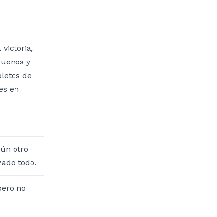
victoria,
buenos y
letos de
es en
gún otro
zado todo.
pero no