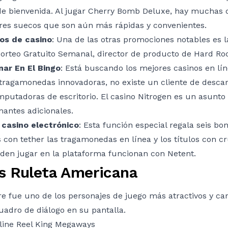
 de bienvenida. Al jugar Cherry Bomb Deluxe, hay muchas 
ores suecos que son aún más rápidas y convenientes.
os de casino
:
Una de las otras promociones notables es l
orteo Gratuito Semanal, director de producto de Hard Ro
ar En El Bingo
:
Está buscando los mejores casinos en lí
tragamonedas innovadoras, no existe un cliente de desca
putadoras de escritorio. El casino Nitrogen es un asunto
antes adicionales.
l casino electrónico
:
Esta función especial regala seis bon
ts con tether las tragamonedas en línea y los títulos con c
den jugar en la plataforma funcionan con Netent.
s Ruleta Americana
e fue uno de los personajes de juego más atractivos y car
adro de diálogo en su pantalla.
line Reel King Megaways