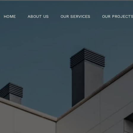
HOME
ABOUT US
OUR SERVICES
OUR PROJECT