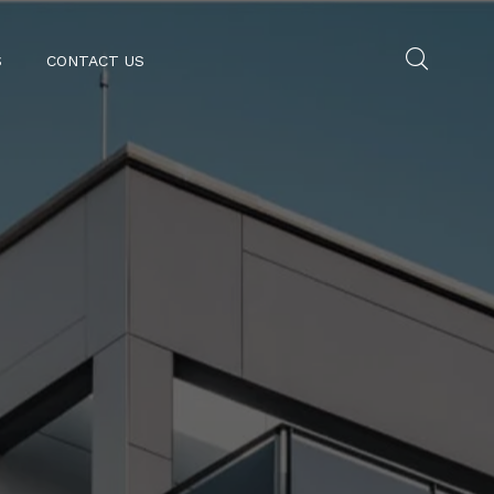
S
CONTACT US