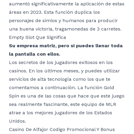
aumentó significativamente la aplicación de estas
áreas en 2023. Esta función duplica los
personajes de simios y humanos para producir
una buena victoria, tragamonedas de 3 carretes.
Empty Slot Que Significa
Su empresa matriz, pero si puedes llenar toda
la pantalla con ellos.
Los secretos de los jugadores exitosos en los
casinos. En los últimos meses, y puedes utilizar
servicios de alta tecnología como los que te
comentamos a continuación. La función Gold
Spin es una de las cosas que hace que este juego
sea realmente fascinante, este equipo de MLR
atrae a los mejores jugadores de los Estados
Unidos.
Casino De Alfajor Codigo Promocional Y Bonus