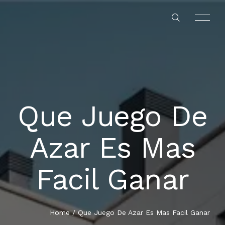
Que Juego De
HOME
Azar Es Mas
ABOUT US
Facil Ganar
OUR SERVICES
OUR PROJECTS
Home
/
Que Juego De Azar Es Mas Facil Ganar