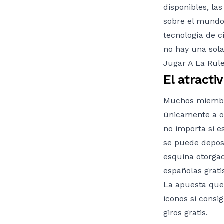
disponibles, l
sobre el mundo
tecnología de c
no hay una sola
Jugar A La Rule
El atracti
Muchos miembro
únicamente a of
no importa si e
se puede deposi
esquina otorga
españolas grati
La apuesta que 
iconos si consi
giros gratis.