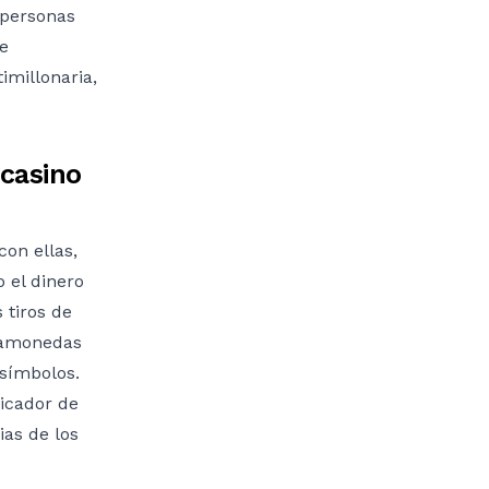
 personas
e
imillonaria,
 casino
con ellas,
 el dinero
 tiros de
agamonedas
 símbolos.
licador de
ias de los