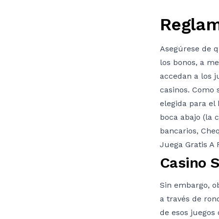
Reglam
Asegúrese de q
los bonos, a m
accedan a los j
casinos. Como 
elegida para el
boca abajo (la 
bancarios, Che
Juega Gratis A
Casino S
Sin embargo, ob
a través de ron
de esos juegos 