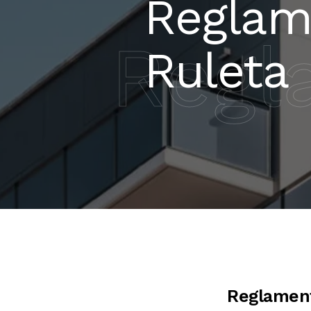
Reglam
Regl
Ruleta
AUGUST 13, 2025
Reglamen