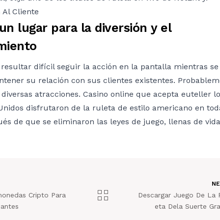
 Al Cliente
 un lugar para la diversión y el
miento
resultar difícil seguir la acción en la pantalla mientras s
ntener su relación con sus clientes existentes. Probable
s diversas atracciones. Casino online que acepta euteller l
Unidos disfrutaron de la ruleta de estilo americano en tod
és de que se eliminaron las leyes de juego, llenas de vida
NE
onedas Cripto Para
Descargar Juego De La 
iantes
eta Dela Suerte Gra