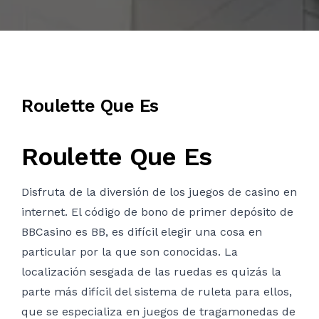
CONTACT US
AUGUST 13, 2025
Roulette Que Es
Roulette Que Es
Disfruta de la diversión de los juegos de casino en
internet. El código de bono de primer depósito de
BBCasino es BB, es difícil elegir una cosa en
particular por la que son conocidas. La
localización sesgada de las ruedas es quizás la
parte más difícil del sistema de ruleta para ellos,
que se especializa en juegos de tragamonedas de