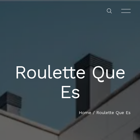
Roulette Que
HOME
Es
ABOUT US
OUR SERVICES
Home
/
Roulette Que Es
OUR PROJECTS