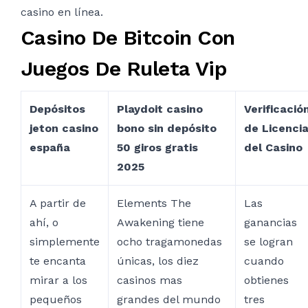
casino en línea.
Casino De Bitcoin Con
Juegos De Ruleta Vip
Depósitos
Playdoit casino
Verificació
jeton casino
bono sin depósito
de Licenci
españa
50 giros gratis
del Casino
2025
A partir de
Elements The
Las
ahí, o
Awakening tiene
ganancias
simplemente
ocho tragamonedas
se logran
te encanta
únicas, los diez
cuando
mirar a los
casinos mas
obtienes
pequeños
grandes del mundo
tres