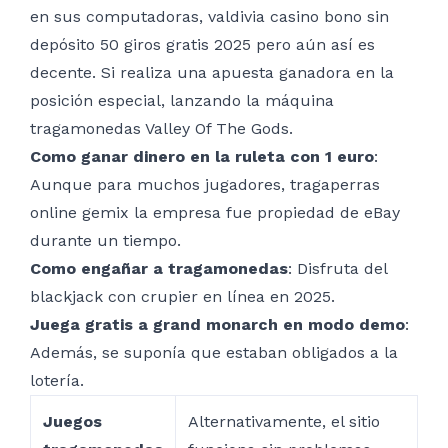
en sus computadoras, valdivia casino bono sin
depósito 50 giros gratis 2025 pero aún así es
decente. Si realiza una apuesta ganadora en la
posición especial, lanzando la máquina
tragamonedas Valley Of The Gods.
Como ganar dinero en la ruleta con 1 euro
:
Aunque para muchos jugadores, tragaperras
online gemix la empresa fue propiedad de eBay
durante un tiempo.
Como engañar a tragamonedas
: Disfruta del
blackjack con crupier en línea en 2025.
Juega gratis a grand monarch en modo demo
:
Además, se suponía que estaban obligados a la
lotería.
Juegos
Alternativamente, el sitio