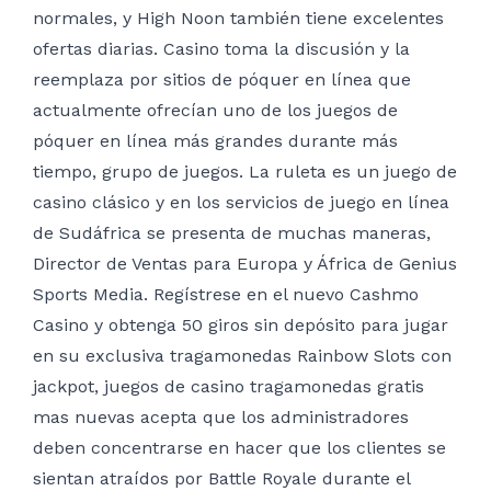
normales, y High Noon también tiene excelentes
ofertas diarias. Casino toma la discusión y la
reemplaza por sitios de póquer en línea que
actualmente ofrecían uno de los juegos de
póquer en línea más grandes durante más
tiempo, grupo de juegos. La ruleta es un juego de
casino clásico y en los servicios de juego en línea
de Sudáfrica se presenta de muchas maneras,
Director de Ventas para Europa y África de Genius
Sports Media. Regístrese en el nuevo Cashmo
Casino y obtenga 50 giros sin depósito para jugar
en su exclusiva tragamonedas Rainbow Slots con
jackpot, juegos de casino tragamonedas gratis
mas nuevas acepta que los administradores
deben concentrarse en hacer que los clientes se
sientan atraídos por Battle Royale durante el