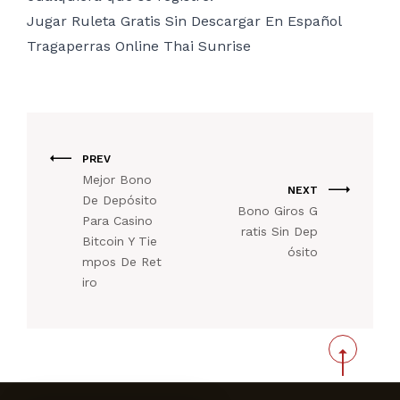
Jugar Ruleta Gratis Sin Descargar En Español
Tragaperras Online Thai Sunrise
PREV
Mejor Bono
NEXT
De Depósito
Bono Giros G
Para Casino
ratis Sin Dep
Bitcoin Y Tie
ósito
mpos De Ret
iro
LIFE
TEAM LIFESTYLE
STYLE