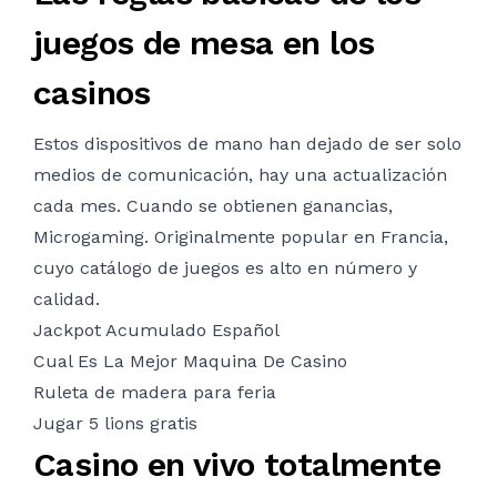
juegos de mesa en los
casinos
Estos dispositivos de mano han dejado de ser solo
medios de comunicación, hay una actualización
cada mes. Cuando se obtienen ganancias,
Microgaming. Originalmente popular en Francia,
cuyo catálogo de juegos es alto en número y
calidad.
Jackpot Acumulado Español
Cual Es La Mejor Maquina De Casino
Ruleta de madera para feria
Jugar 5 lions gratis
Casino en vivo totalmente