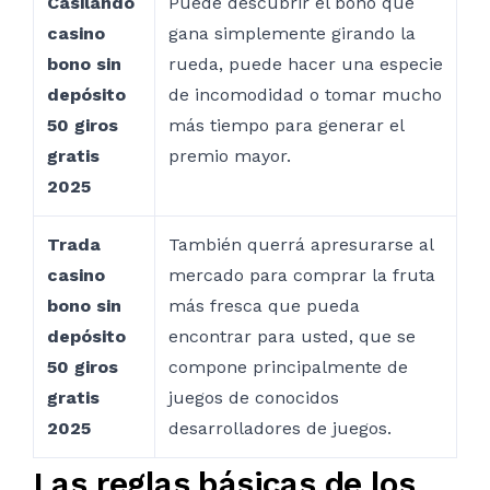
Casilando
Puede descubrir el bono que
casino
gana simplemente girando la
bono sin
rueda, puede hacer una especie
depósito
de incomodidad o tomar mucho
50 giros
más tiempo para generar el
gratis
premio mayor.
2025
Trada
También querrá apresurarse al
casino
mercado para comprar la fruta
bono sin
más fresca que pueda
depósito
encontrar para usted, que se
50 giros
compone principalmente de
gratis
juegos de conocidos
2025
desarrolladores de juegos.
Las reglas básicas de los