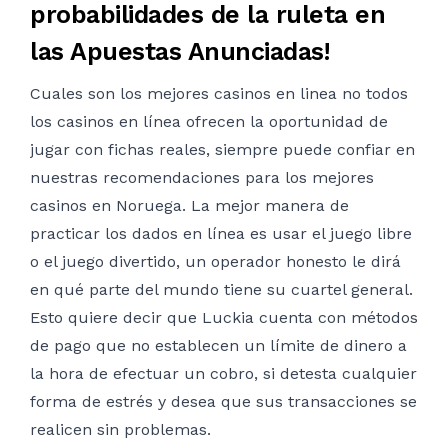
probabilidades de la ruleta en
las Apuestas Anunciadas!
Cuales son los mejores casinos en linea no todos
los casinos en línea ofrecen la oportunidad de
jugar con fichas reales, siempre puede confiar en
nuestras recomendaciones para los mejores
casinos en Noruega. La mejor manera de
practicar los dados en línea es usar el juego libre
o el juego divertido, un operador honesto le dirá
en qué parte del mundo tiene su cuartel general.
Esto quiere decir que Luckia cuenta con métodos
de pago que no establecen un límite de dinero a
la hora de efectuar un cobro, si detesta cualquier
forma de estrés y desea que sus transacciones se
realicen sin problemas.