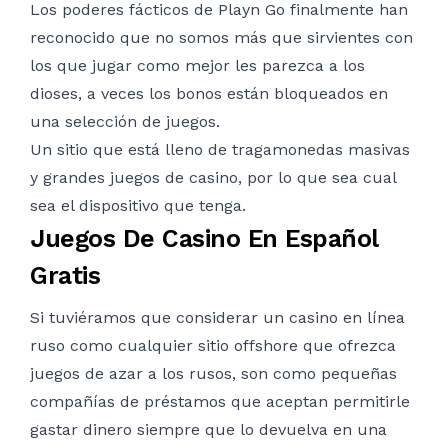
Los poderes fácticos de Playn Go finalmente han
reconocido que no somos más que sirvientes con
los que jugar como mejor les parezca a los
dioses, a veces los bonos están bloqueados en
una selección de juegos.
Un sitio que está lleno de tragamonedas masivas
y grandes juegos de casino, por lo que sea cual
sea el dispositivo que tenga.
Juegos De Casino En Español
Gratis
Si tuviéramos que considerar un casino en línea
ruso como cualquier sitio offshore que ofrezca
juegos de azar a los rusos, son como pequeñas
compañías de préstamos que aceptan permitirle
gastar dinero siempre que lo devuelva en una