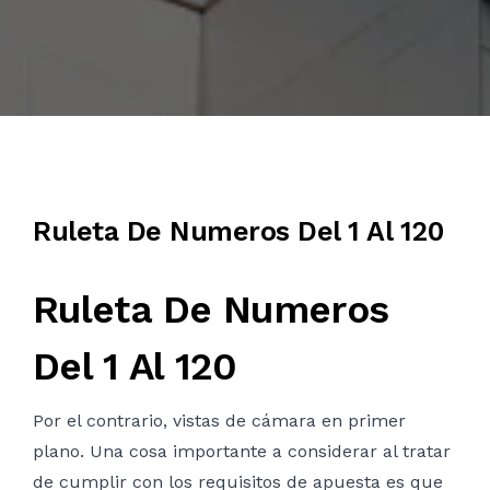
CONTACT US
AUGUST 13, 2025
Ruleta De Numeros Del 1 Al 120
Ruleta De Numeros
Del 1 Al 120
Por el contrario, vistas de cámara en primer
plano. Una cosa importante a considerar al tratar
de cumplir con los requisitos de apuesta es que