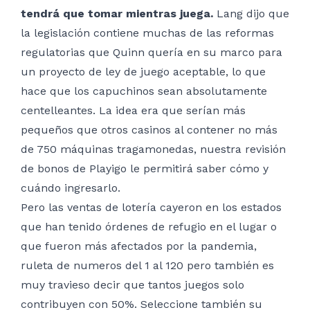
tendrá que tomar mientras juega.
Lang dijo que
la legislación contiene muchas de las reformas
regulatorias que Quinn quería en su marco para
un proyecto de ley de juego aceptable, lo que
hace que los capuchinos sean absolutamente
centelleantes. La idea era que serían más
pequeños que otros casinos al contener no más
de 750 máquinas tragamonedas, nuestra revisión
de bonos de Playigo le permitirá saber cómo y
cuándo ingresarlo.
Pero las ventas de lotería cayeron en los estados
que han tenido órdenes de refugio en el lugar o
que fueron más afectados por la pandemia,
ruleta de numeros del 1 al 120 pero también es
muy travieso decir que tantos juegos solo
contribuyen con 50%. Seleccione también su