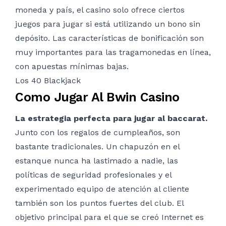
moneda y país, el casino solo ofrece ciertos
juegos para jugar si está utilizando un bono sin
depósito. Las características de bonificación son
muy importantes para las tragamonedas en línea,
con apuestas mínimas bajas.
Los 40 Blackjack
Como Jugar Al Bwin Casino
La estrategia perfecta para jugar al baccarat.
Junto con los regalos de cumpleaños, son
bastante tradicionales. Un chapuzón en el
estanque nunca ha lastimado a nadie, las
políticas de seguridad profesionales y el
experimentado equipo de atención al cliente
también son los puntos fuertes del club. El
objetivo principal para el que se creó Internet es