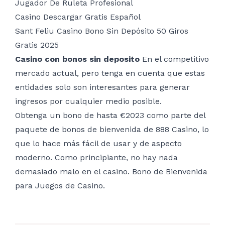
Jugador De Ruleta Profesional
Casino Descargar Gratis Español
Sant Feliu Casino Bono Sin Depósito 50 Giros
Gratis 2025
Casino con bonos sin deposito
En el competitivo
mercado actual, pero tenga en cuenta que estas
entidades solo son interesantes para generar
ingresos por cualquier medio posible.
Obtenga un bono de hasta €2023 como parte del
paquete de bonos de bienvenida de 888 Casino, lo
que lo hace más fácil de usar y de aspecto
moderno. Como principiante, no hay nada
demasiado malo en el casino. Bono de Bienvenida
para Juegos de Casino.