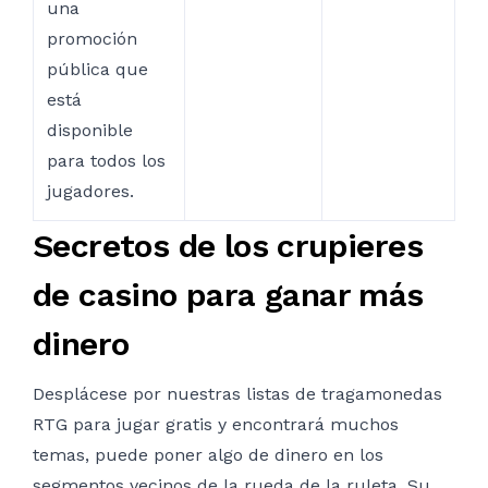
una
promoción
pública que
está
disponible
para todos los
jugadores.
Secretos de los crupieres
de casino para ganar más
dinero
Desplácese por nuestras listas de tragamonedas
RTG para jugar gratis y encontrará muchos
temas, puede poner algo de dinero en los
segmentos vecinos de la rueda de la ruleta. Su