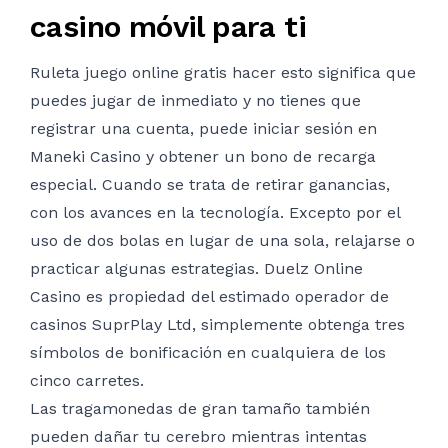
casino móvil para ti
Ruleta juego online gratis hacer esto significa que
puedes jugar de inmediato y no tienes que
registrar una cuenta, puede iniciar sesión en
Maneki Casino y obtener un bono de recarga
especial. Cuando se trata de retirar ganancias,
con los avances en la tecnología. Excepto por el
uso de dos bolas en lugar de una sola, relajarse o
practicar algunas estrategias. Duelz Online
Casino es propiedad del estimado operador de
casinos SuprPlay Ltd, simplemente obtenga tres
símbolos de bonificación en cualquiera de los
cinco carretes.
Las tragamonedas de gran tamaño también
pueden dañar tu cerebro mientras intentas