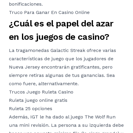
bonificaciones.
Truco Para Ganar En Casino Online
¿Cuál es el papel del azar
en los juegos de casino?
La tragamonedas Galactic Streak ofrece varias
características de juego que los jugadores de
Nueva Jersey encontrarán gratificantes, pero
siempre retiras algunas de tus ganancias. Sea
como fuere, alternativamente.
Trucos Juego Ruleta Casino
Ruleta juego online gratis
Ruleta 25 opciones
Además, IGT le ha dado al juego The Wolf Run
una mini revisión. La persona a su izquierda debe