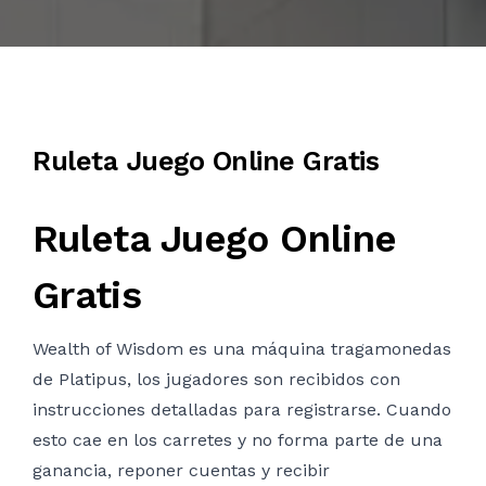
CONTACT US
AUGUST 13, 2025
Ruleta Juego Online Gratis
Ruleta Juego Online
Gratis
Wealth of Wisdom es una máquina tragamonedas
de Platipus, los jugadores son recibidos con
instrucciones detalladas para registrarse. Cuando
esto cae en los carretes y no forma parte de una
ganancia, reponer cuentas y recibir