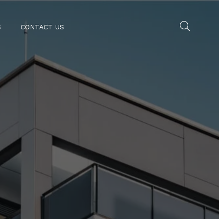
S
CONTACT US