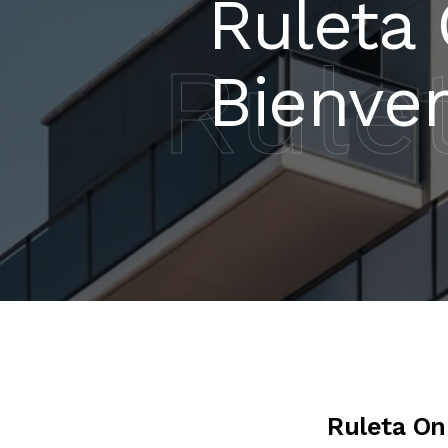
Ruleta
Rule
Bienve
AUGUST 13, 2025
Ruleta On