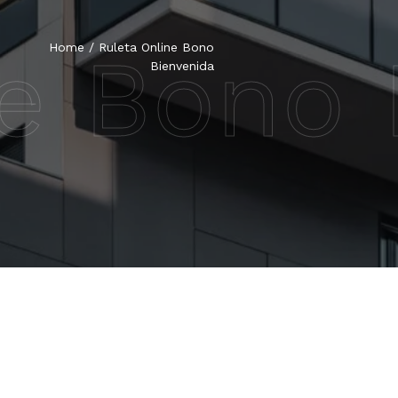
ne Bono 
Home
/
Ruleta Online Bono
Bienvenida