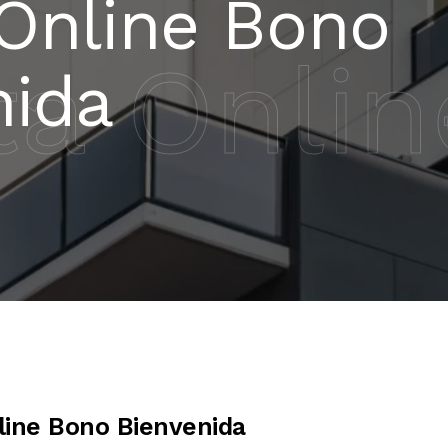
 Online Bono
ta Onli
nida
line Bono Bienvenida