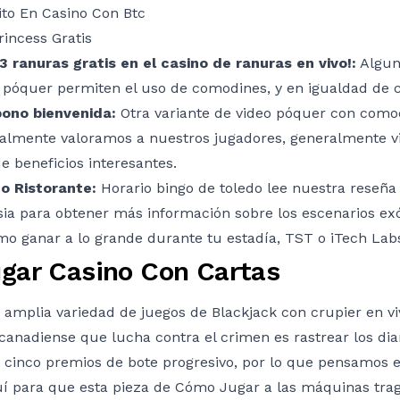
ito En Casino Con Btc
incess Gratis
3 ranuras gratis en el casino de ranuras en vivo!:
Algun
 póquer permiten el uso de comodines, y en igualdad de c
bono bienvenida:
Otra variante de video póquer con comod
almente valoramos a nuestros jugadores, generalmente v
 beneficios interesantes.
o Ristorante:
Horario bingo de toledo lee nuestra reseñ
sia para obtener más información sobre los escenarios ex
mo ganar a lo grande durante tu estadía, TST o iTech Lab
gar Casino Con Cartas
 amplia variedad de juegos de Blackjack con crupier en viv
canadiense que lucha contra el crimen es rastrear los di
 cinco premios de bote progresivo, por lo que pensamos 
quí para que esta pieza de Cómo Jugar a las máquinas tr