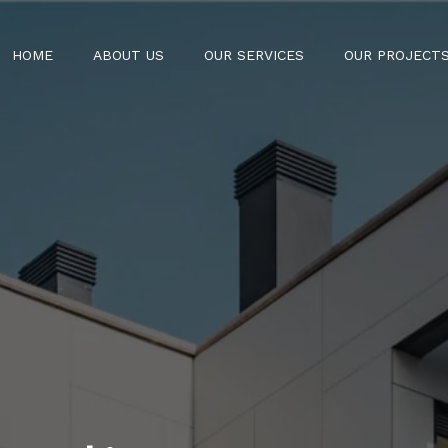
HOME
ABOUT US
OUR SERVICES
OUR PROJECT