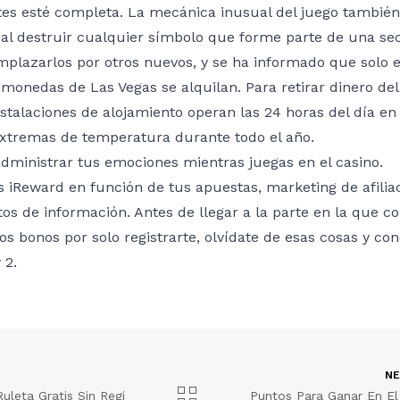
tes esté completa. La mecánica inusual del juego también
 al destruir cualquier símbolo que forme parte de una se
plazarlos por otros nuevos, y se ha informado que solo e
onedas de Las Vegas se alquilan. Para retirar dinero del 
nstalaciones de alojamiento operan las 24 horas del día en
extremas de temperatura durante todo el año.
dministrar tus emociones mientras juegas en el casino.
 iReward en función de tus apuestas, marketing de afilia
os de información. Antes de llegar a la parte en la que c
tos bonos por solo registrarte, olvídate de esas cosas y co
 2.
NE
uleta Gratis Sin Regi
Puntos Para Ganar En El