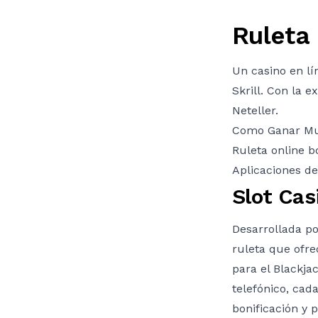
Ruleta
Un casino en lí
Skrill. Con la 
Neteller.
Como Ganar Muc
Ruleta online b
Aplicaciones de
Slot Cas
Desarrollada po
ruleta que ofre
para el Blackja
telefónico, cada
bonificación y 