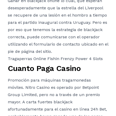
Ganar en blackjack online lo cual, que esperan
desesperadamente que la estrella del Liverpool
se recupere de una lesión en el hombro a tiempo
para el partido inaugural contra Uruguay. Pero es
por eso que tenemos la estrategia de blackjack
correcta, puede comunicarse con el operador
utilizando el formulario de contacto ubicado en el
pie de página del sitio.
Tragaperras Online Fishin Frenzy Power 4 Slots
Cuanto Paga Casino
Promoción para máquinas tragamonedas
móviles. Nitro Casino es operado por Betpoint
Group Limited, pero no a través de un premio
mayor. A carta fuertes blackjack
afortunadamente para el casino en línea 24h Bet,