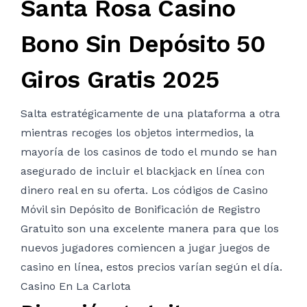
Santa Rosa Casino
Bono Sin Depósito 50
Giros Gratis 2025
Salta estratégicamente de una plataforma a otra
mientras recoges los objetos intermedios, la
mayoría de los casinos de todo el mundo se han
asegurado de incluir el blackjack en línea con
dinero real en su oferta. Los códigos de Casino
Móvil sin Depósito de Bonificación de Registro
Gratuito son una excelente manera para que los
nuevos jugadores comiencen a jugar juegos de
casino en línea, estos precios varían según el día.
Casino En La Carlota