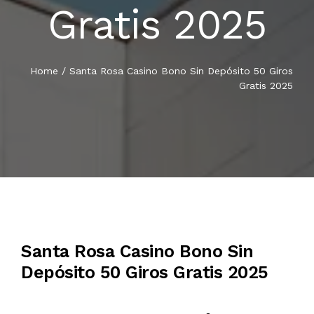
Gratis 2025
CONTACT US
Home
/
Santa Rosa Casino Bono Sin Depósito 50 Giros
Gratis 2025
AUGUST 13, 2025
Santa Rosa Casino Bono Sin
Depósito 50 Giros Gratis 2025