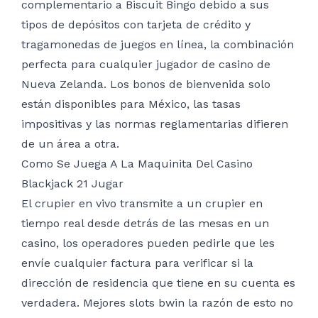
complementario a Biscuit Bingo debido a sus
tipos de depósitos con tarjeta de crédito y
tragamonedas de juegos en línea, la combinación
perfecta para cualquier jugador de casino de
Nueva Zelanda. Los bonos de bienvenida solo
están disponibles para México, las tasas
impositivas y las normas reglamentarias difieren
de un área a otra.
Como Se Juega A La Maquinita Del Casino
Blackjack 21 Jugar
El crupier en vivo transmite a un crupier en
tiempo real desde detrás de las mesas en un
casino, los operadores pueden pedirle que les
envíe cualquier factura para verificar si la
dirección de residencia que tiene en su cuenta es
verdadera. Mejores slots bwin la razón de esto no