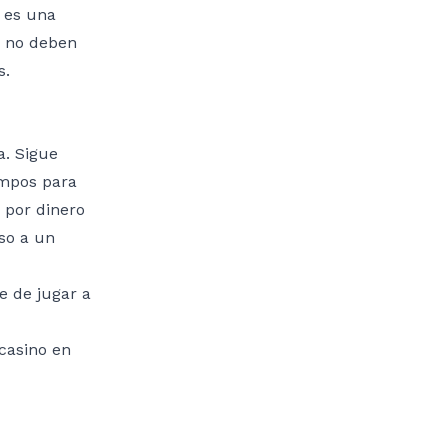
a es una
s no deben
s.
a. Sigue
empos para
 por dinero
so a un
te de jugar a
casino en