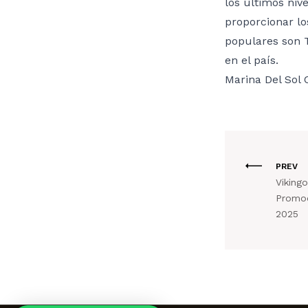
los últimos niv
proporcionar lo
populares son T
en el país.
Marina Del Sol 
PREV
Viking
Promoc
2025