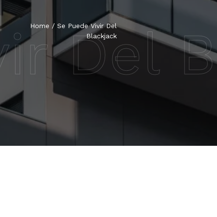
ir Del B
Home
/
Se Puede Vivir Del
Blackjack