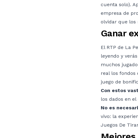
cuenta solo). A
empresa de pro
olvidar que los
Ganar ex
El RTP de La Pe
leyendo y verás
muchos jugadore
real los fondos
juego de bonifi
Con estos vas
los dados en el 
No es necesari
vivo: la experi
Juegos De Tira
Mejores 