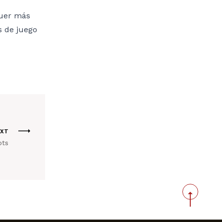
quer más
s de juego
XT
ots