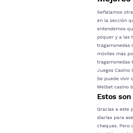
Señalamos otra
en la sección q
entendemos que 
póquer y a las
tragamonedas C
móviles más pop
tragamonedas t
Juegos Casino 
Se puede vivir 
Melbet casino b
Estos son
Gracias a este 
diarias para as
cheques. Pero c