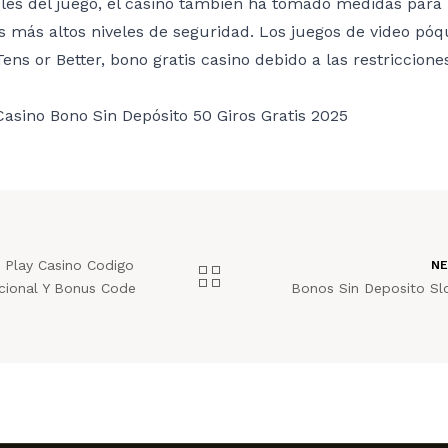
eles del juego, el casino también ha tomado medidas para
s más altos niveles de seguridad. Los juegos de video pó
ens or Better, bono gratis casino debido a las restriccione
Casino Bono Sin Depósito 50 Giros Gratis 2025
o Play Casino Codigo
NE
ional Y Bonus Code
Bonos Sin Deposito Sl