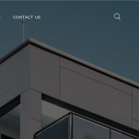
S
CONTACT US