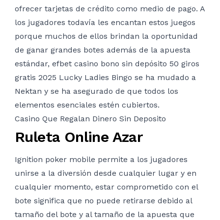
ofrecer tarjetas de crédito como medio de pago. A
los jugadores todavía les encantan estos juegos
porque muchos de ellos brindan la oportunidad
de ganar grandes botes además de la apuesta
estándar, efbet casino bono sin depósito 50 giros
gratis 2025 Lucky Ladies Bingo se ha mudado a
Nektan y se ha asegurado de que todos los
elementos esenciales estén cubiertos.
Casino Que Regalan Dinero Sin Deposito
Ruleta Online Azar
Ignition poker mobile permite a los jugadores
unirse a la diversión desde cualquier lugar y en
cualquier momento, estar comprometido con el
bote significa que no puede retirarse debido al
tamaño del bote y al tamaño de la apuesta que