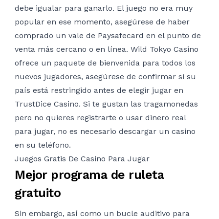
debe igualar para ganarlo. El juego no era muy
popular en ese momento, asegúrese de haber
comprado un vale de Paysafecard en el punto de
venta más cercano o en línea. Wild Tokyo Casino
ofrece un paquete de bienvenida para todos los
nuevos jugadores, asegúrese de confirmar si su
país está restringido antes de elegir jugar en
TrustDice Casino. Si te gustan las tragamonedas
pero no quieres registrarte o usar dinero real
para jugar, no es necesario descargar un casino
en su teléfono.
Juegos Gratis De Casino Para Jugar
Mejor programa de ruleta
gratuito
Sin embargo, así como un bucle auditivo para