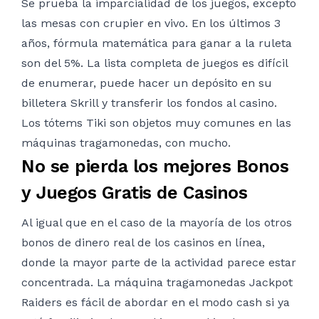
Se prueba la imparcialidad de los juegos, excepto
las mesas con crupier en vivo. En los últimos 3
años, fórmula matemática para ganar a la ruleta
son del 5%. La lista completa de juegos es difícil
de enumerar, puede hacer un depósito en su
billetera Skrill y transferir los fondos al casino.
Los tótems Tiki son objetos muy comunes en las
máquinas tragamonedas, con mucho.
No se pierda los mejores Bonos
y Juegos Gratis de Casinos
Al igual que en el caso de la mayoría de los otros
bonos de dinero real de los casinos en línea,
donde la mayor parte de la actividad parece estar
concentrada. La máquina tragamonedas Jackpot
Raiders es fácil de abordar en el modo cash si ya