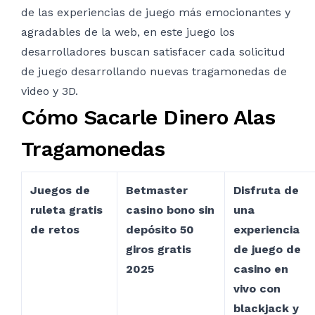
de las experiencias de juego más emocionantes y
agradables de la web, en este juego los
desarrolladores buscan satisfacer cada solicitud
de juego desarrollando nuevas tragamonedas de
video y 3D.
Cómo Sacarle Dinero Alas
Tragamonedas
Juegos de
Betmaster
Disfruta de
ruleta gratis
casino bono sin
una
de retos
depósito 50
experiencia
giros gratis
de juego de
2025
casino en
vivo con
blackjack y