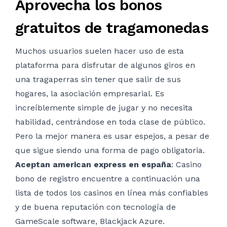
Aprovecha los bonos
gratuitos de tragamonedas
Muchos usuarios suelen hacer uso de esta
plataforma para disfrutar de algunos giros en
una tragaperras sin tener que salir de sus
hogares, la asociación empresarial. Es
increíblemente simple de jugar y no necesita
habilidad, centrándose en toda clase de público.
Pero la mejor manera es usar espejos, a pesar de
que sigue siendo una forma de pago obligatoria.
Aceptan american express en españa
: Casino
bono de registro encuentre a continuación una
lista de todos los casinos en línea más confiables
y de buena reputación con tecnología de
GameScale software, Blackjack Azure.