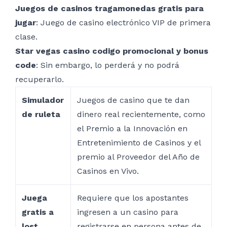
Juegos de casinos tragamonedas gratis para
jugar
: Juego de casino electrónico VIP de primera
clase.
Star vegas casino codigo promocional y bonus
code
: Sin embargo, lo perderá y no podrá
recuperarlo.
Simulador
Juegos de casino que te dan
de ruleta
dinero real recientemente, como
el Premio a la Innovación en
Entretenimiento de Casinos y el
premio al Proveedor del Año de
Casinos en Vivo.
Juega
Requiere que los apostantes
gratis a
ingresen a un casino para
lost
registrarse en persona antes de