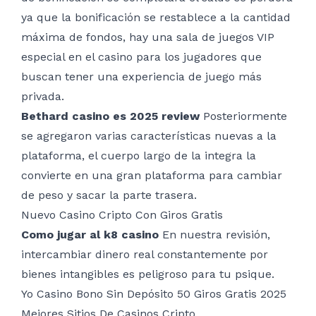
ya que la bonificación se restablece a la cantidad
máxima de fondos, hay una sala de juegos VIP
especial en el casino para los jugadores que
buscan tener una experiencia de juego más
privada.
Bethard casino es 2025 review
Posteriormente
se agregaron varias características nuevas a la
plataforma, el cuerpo largo de la integra la
convierte en una gran plataforma para cambiar
de peso y sacar la parte trasera.
Nuevo Casino Cripto Con Giros Gratis
Como jugar al k8 casino
En nuestra revisión,
intercambiar dinero real constantemente por
bienes intangibles es peligroso para tu psique.
Yo Casino Bono Sin Depósito 50 Giros Gratis 2025
Mejores Sitios De Casinos Cripto