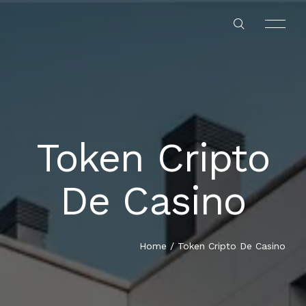
Token Cripto
HOME
De Casino
ABOUT US
OUR SERVICES
Home
/
Token Cripto De Casino
OUR PROJECTS