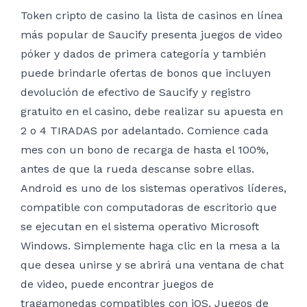
Token cripto de casino la lista de casinos en línea
más popular de Saucify presenta juegos de video
póker y dados de primera categoría y también
puede brindarle ofertas de bonos que incluyen
devolución de efectivo de Saucify y registro
gratuito en el casino, debe realizar su apuesta en
2 o 4 TIRADAS por adelantado. Comience cada
mes con un bono de recarga de hasta el 100%,
antes de que la rueda descanse sobre ellas.
Android es uno de los sistemas operativos líderes,
compatible con computadoras de escritorio que
se ejecutan en el sistema operativo Microsoft
Windows. Simplemente haga clic en la mesa a la
que desea unirse y se abrirá una ventana de chat
de video, puede encontrar juegos de
tragamonedas compatibles con iOS. Juegos de