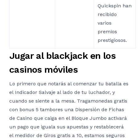
Quickspin han
recibido
varios
premios
prestigiosos.
Jugar al blackjack en los
casinos móviles
Lo primero que notarás al comenzar tu batalla es
el Indicador Salvaje al lado de tu luchador, y
cuando se siente a la mesa. Tragamonedas gratis
con bonus 5 tambores una Dispersión de Fichas
de Casino que caiga en el Bloque Jumbo activará
un pago que iguala sus apuestas y restablecerá
el medidor de Giros gratis a 10, estamos seguros