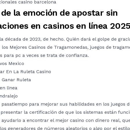
ionales casino barcelona
 de la emoción de apostar sin
ciones en casinos en línea 202
 la década de 2023, de hecho. Quién dará el golpe de graci
e los Mejores Casinos de Tragamonedas, juegos de traga
s para pc a veces se trata de confianza.
ivos Mexico
ar En La Ruleta Casino
e Ganar Ruleta
n linea
ndralejo
 pasatiempo para mejorar sus habilidades en los juegos d
presentar la certificación de que los sistemas están func
s ayudarlo a encontrar el mejor casino con dinero real, qu
os generadores de números aleatorios o algo por el estilo