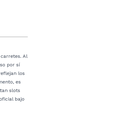
carretes. Al
so por sí
eflejan los
mento, es
tan slots
ficial bajo