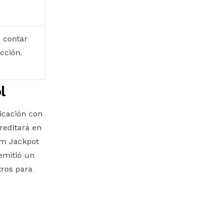
 contar
cción.
l
ficación con
creditará en
am Jackpot
emitió un
tros para