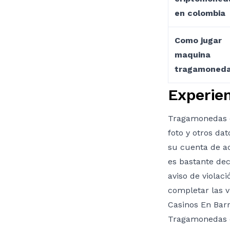
en colombia
Como jugar
maquina
tragamoned
Experien
Tragamonedas en
foto y otros dat
su cuenta de a
es bastante dec
aviso de violaci
completar las vi
Casinos En Bar
Tragamonedas e