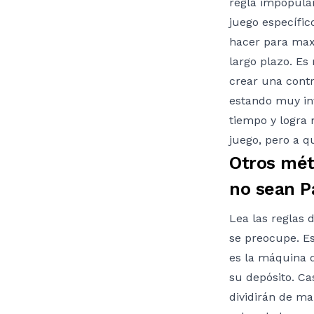
regla impopular
juego específic
hacer para maxi
largo plazo. Es
crear una cont
estando muy in
tiempo y logra 
juego, pero a qu
Otros mét
no sean P
Lea las reglas 
se preocupe. Es
es la máquina q
su depósito. Ca
dividirán de ma