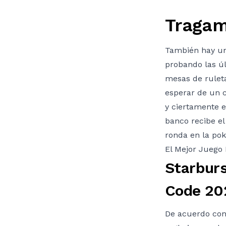
Tragam
También hay un
probando las ú
mesas de ruleta
esperar de un c
y ciertamente 
banco recibe el
ronda en la pok
El Mejor Juego
Starburs
Code 20
De acuerdo con 