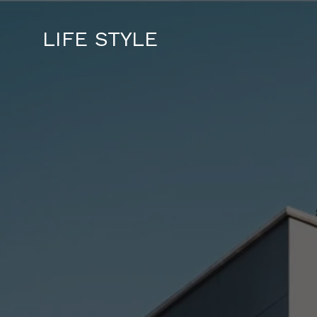
LIFE STYLE