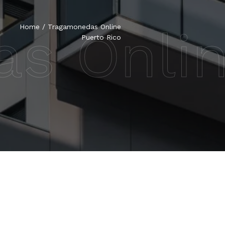
s Onlin
Home
/
Tragamonedas Online
Puerto Rico