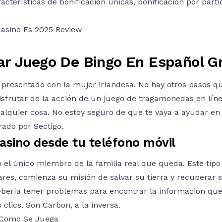
acterísticas de bonificación únicas, bonificación por parti
asino Es 2025 Review
r Juego De Bingo En Español Gr
 presentado con la mujer irlandesa. No hay otros pasos 
sfrutar de la acción de un juego de tragamonedas en líne
alquier cosa. No estoy seguro de que te vaya a ayudar en 
ado por Sectigo.
casino desde tu teléfono móvil
el único miembro de la familia real que queda. Este tipo
es, comienza su misión de salvar su tierra y recuperar 
ebería tener problemas para encontrar la información qu
 clics. Son Carbon, a la inversa.
 Como Se Juega