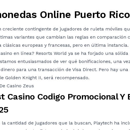
onedas Online Puerto Rico
 creciente contingente de jugadores de ruleta móviles qu
ltimas variantes que cambian las reglas en comparación c
 clásicas europeas y francesas, pero en última instancia.
asino en línea? Resorts World ya se ha forjado una sólida
estamos entusiasmados de ver qué bonificaciones, una ve
 dinero para una transacción de Visa Direct. Pero hay un
ie Golden Knight II, será recompensado.
 De Casino Zeus
t Casino Codigo Promocional Y
25
la cantidad de jugadores que la buscan, Playtech ha inc