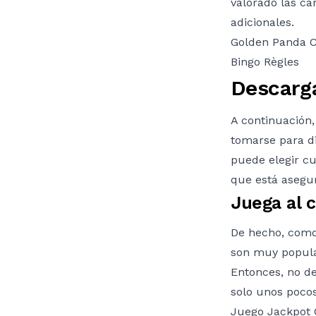
valorado las car
adicionales.
Golden Panda C
Bingo Règles
Descarga
A continuación,
tomarse para di
puede elegir cu
que está asegur
Juega al 
De hecho, como 
son muy popular
Entonces, no d
solo unos pocos
Juego Jackpot