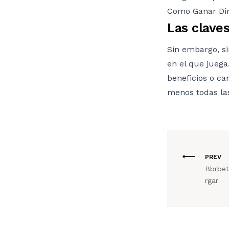
Como Ganar Di
Las clave
Sin embargo, si
en el que jueg
beneficios o ca
menos todas la
PREV
Bbrbet
rgar