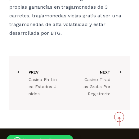
propias ganancias en tragamonedas de 3
carretes, tragamonedas viejas gratis al ser una
tragamonedas de alta volatilidad y estar
desarrollada por BTG.
PREV
NEXT
Casino En Lin
Casino Tirad
ea Estados U
as Gratis Por
nidos
Registrarte
LIFE
TEAM LIFESTYLE
STYLE
LIFE STYLE