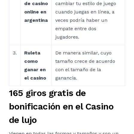
de casino
cambiar tu estilo de juego
online en
cuando juegas en línea, a
argentina
veces podría haber un
empate entre dos
jugadores.
3.
Ruleta
De manera similar, cuyo
como
tamaño crece de acuerdo
ganar en
con el tamaño de la
el casino
ganancia.
165 giros gratis de
bonificación en el Casino
de lujo
Vienen en todas las formas y tamaños y son un