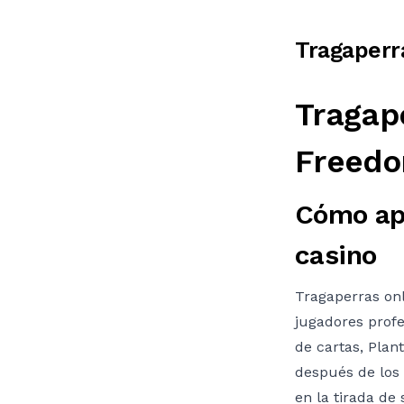
AUGUST 13, 2025
Tragaperr
Tragap
Freedo
Cómo apr
casino
Tragaperras on
jugadores profe
de cartas, Plan
después de los 
en la tirada de