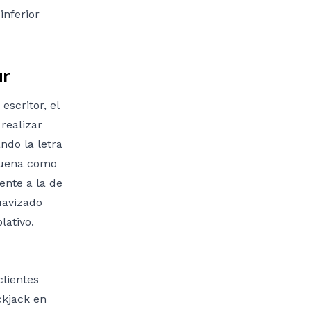
inferior
ur
scritor, el
realizar
ndo la letra
buena como
ente a la de
uavizado
lativo.
clientes
ckjack en