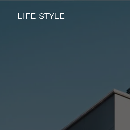
LIFE STYLE