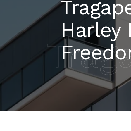
Tragape
Harley
Trag
Freedo