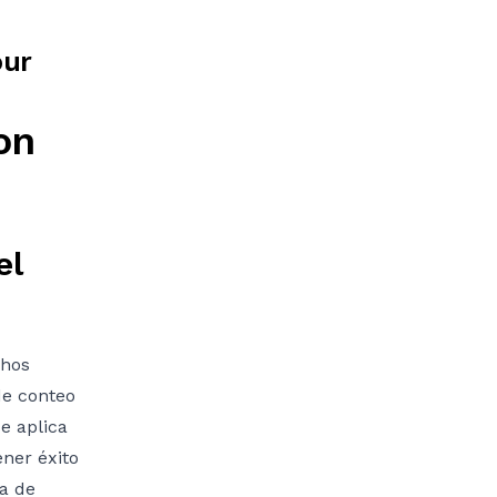
our
on
el
chos
de conteo
e aplica
ener éxito
ra de