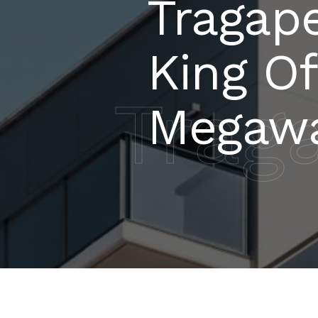
Tragape
King Of
Trag
Megaw