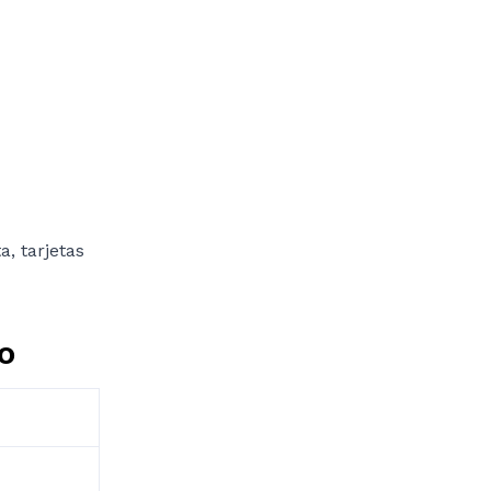
, tarjetas
o