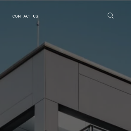
S
CONTACT US