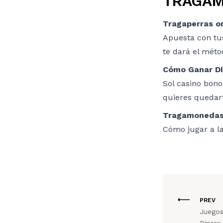
TRAGAM
Tragaperras o
Apuesta con tu
te dará el méto
Cómo Ganar Din
Sol casino bono
quieres quedar
Tragamonedas 
Cómo jugar a la
PREV
Juegos