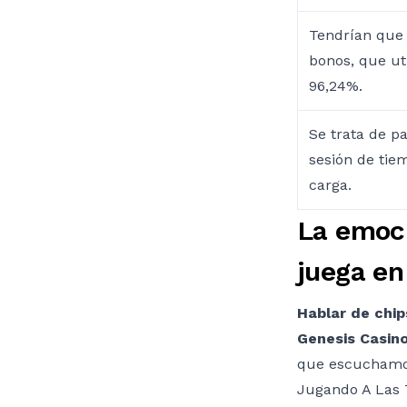
Tendrían que 
bonos, que ut
96,24%.
Se trata de pa
sesión de tiem
carga.
La emoci
juega en
Hablar de chi
Genesis Casin
que escuchamos
Jugando A Las