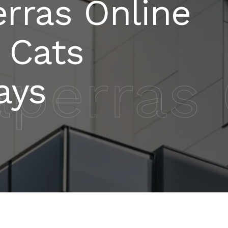
rras Online
 Cats
aperras
ays