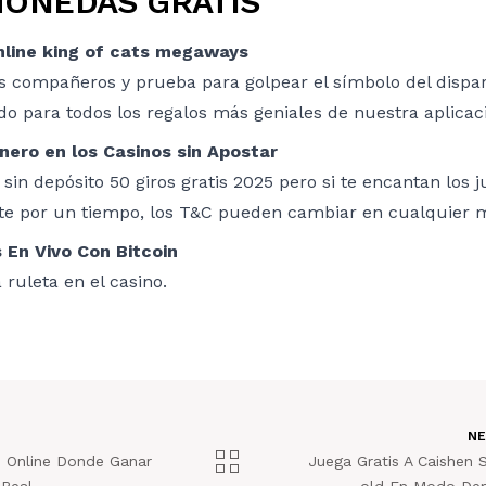
ONEDAS GRATIS
nline king of cats megaways
s compañeros y prueba para golpear el símbolo del dispa
do para todos los regalos más geniales de nuestra aplicaci
ero en los Casinos sin Apostar
 sin depósito 50 giros gratis 2025 pero si te encantan los j
te por un tiempo, los T&C pueden cambiar en cualquier
En Vivo Con Bitcoin
 ruleta en el casino.
NE
 Online Donde Ganar
Juega Gratis A Caishen 