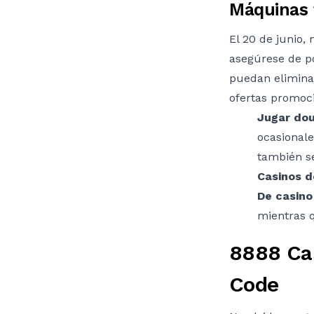
Máquinas 
El 20 de junio,
asegúrese de po
puedan eliminar
ofertas promoci
Jugar doub
ocasionale
también se
Casinos d
De casino
mientras q
8888 Ca
Code