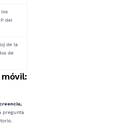
 los
TP del
oj de la
dos de
 móvil:
creencia,
 pregunta
orio.