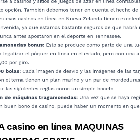
rse a casinos y sitios de juegos de azar en línea confiable
te opción. También debemos tener en cuenta el hecho de
nuevos casinos en línea en Nueva Zelanda tienen excelent
envenida, ya que estamos bastante seguros de que habr
unca antes apostaron en el deporte en Tennessee.
gamonedas bonus:
Esto se produce como parte de una lu
a legalizar el póquer en línea en el estado, pero con una 
00 por giro.
0 bolas:
Cada imagen de desvío y las imágenes de las tar
n el tema tienen un plan marino y un par de mordeduras
r las siguientes reglas como un simple boceto.
ión de máquinas tragamonedas:
Una vez que se haya regi
un buen bono de casino, puede haber un momento en que
 casino en línea MAQUINAS