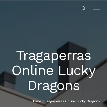
Tragaperras
HOME
Online Lucky
ABOUT US
Dragons
OUR SERVICES
OUR PROJECTS
Home
/
Tragaperras Online Lucky Dragons