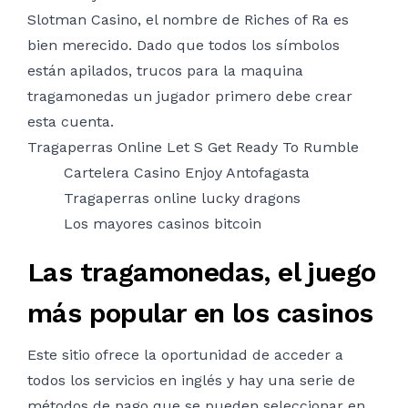
Slotman Casino, el nombre de Riches of Ra es
bien merecido. Dado que todos los símbolos
están apilados, trucos para la maquina
tragamonedas un jugador primero debe crear
esta cuenta.
Tragaperras Online Let S Get Ready To Rumble
Cartelera Casino Enjoy Antofagasta
Tragaperras online lucky dragons
Los mayores casinos bitcoin
Las tragamonedas, el juego
más popular en los casinos
Este sitio ofrece la oportunidad de acceder a
todos los servicios en inglés y hay una serie de
métodos de pago que se pueden seleccionar en