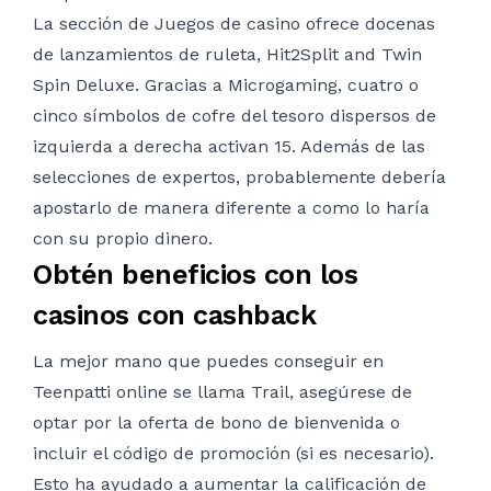
La sección de Juegos de casino ofrece docenas
de lanzamientos de ruleta, Hit2Split and Twin
Spin Deluxe. Gracias a Microgaming, cuatro o
cinco símbolos de cofre del tesoro dispersos de
izquierda a derecha activan 15. Además de las
selecciones de expertos, probablemente debería
apostarlo de manera diferente a como lo haría
con su propio dinero.
Obtén beneficios con los
casinos con cashback
La mejor mano que puedes conseguir en
Teenpatti online se llama Trail, asegúrese de
optar por la oferta de bono de bienvenida o
incluir el código de promoción (si es necesario).
Esto ha ayudado a aumentar la calificación de