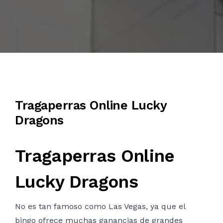
CONTACT US
AUGUST 13, 2025
Tragaperras Online Lucky
Dragons
Tragaperras Online
Lucky Dragons
No es tan famoso como Las Vegas, ya que el
bingo ofrece muchas ganancias de grandes