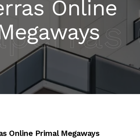
rras Online
aperras
 Megaways
as Online Primal Megaways