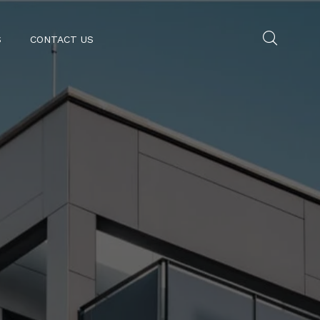
S
CONTACT US