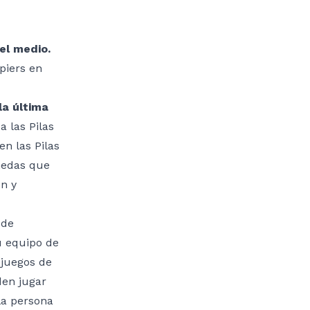
el medio.
piers en
la última
a las Pilas
en las Pilas
nedas que
n y
 de
u equipo de
 juegos de
den jugar
la persona