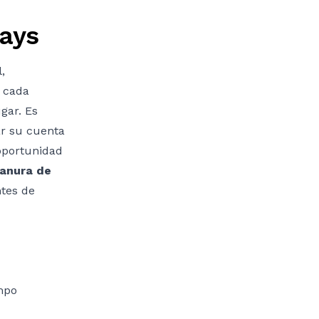
ays
,
e cada
gar. Es
ar su cuenta
oportunidad
ranura de
ntes de
mpo