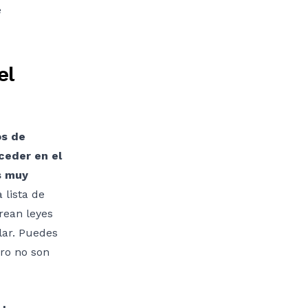
e
el
os de
ceder en el
s muy
 lista de
rean leyes
lar. Puedes
ero no son