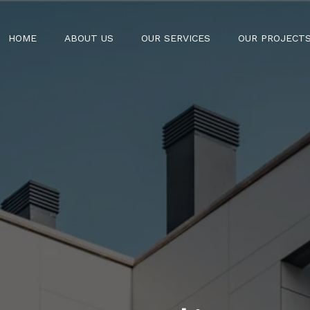
HOME
ABOUT US
OUR SERVICES
OUR PROJECT