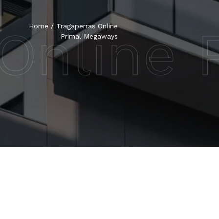
 Online
Home
/
Tragaperras Online
Primal Megaways