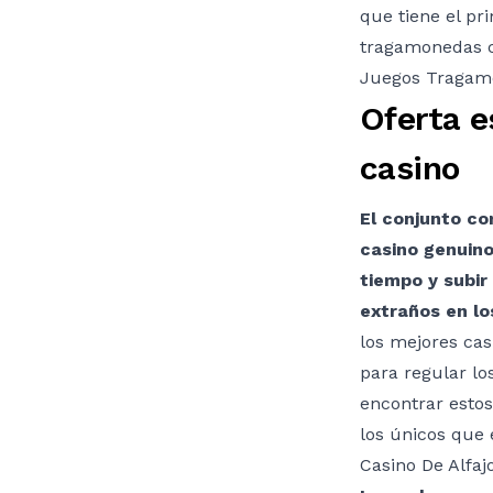
que tiene el pr
tragamonedas co
Juegos Tragam
Oferta e
casino
El conjunto co
casino genuino
tiempo y subir
extraños en lo
los mejores cas
para regular lo
encontrar estos
los únicos que 
Casino De Alfa