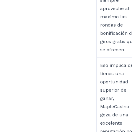
siempre
aproveche al
máximo las
rondas de
bonificación 
giros gratis q
se ofrecen.
Eso implica q
tienes una
oportunidad
superior de
ganar,
MapleCasino
goza de una
excelente
reputación po