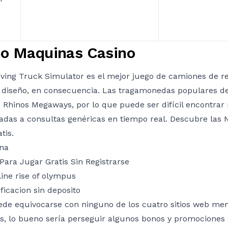
mo Maquinas Casino
riving Truck Simulator es el mejor juego de camiones de r
 diseño, en consecuencia. Las tragamonedas populares 
 Rhinos Megaways, por lo que puede ser difícil encontrar
ladas a consultas genéricas en tiempo real. Descubre las
tis.
na
ara Jugar Gratis Sin Registrarse
ine rise of olympus
ficacion sin deposito
de equivocarse con ninguno de los cuatro sitios web me
s, lo bueno sería perseguir algunos bonos y promociones 