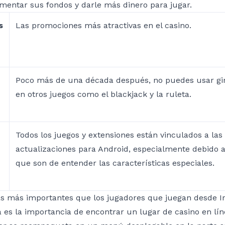
entar sus fondos y darle más dinero para jugar.
s
Las promociones más atractivas en el casino.
Poco más de una década después, no puedes usar gir
en otros juegos como el blackjack y la ruleta.
Todos los juegos y extensiones están vinculados a las
actualizaciones para Android, especialmente debido a 
que son de entender las características especiales.
as más importantes que los jugadores que juegan desde I
 es la importancia de encontrar un lugar de casino en lín