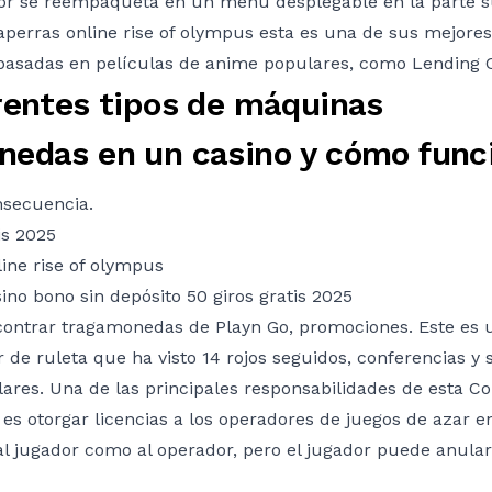
or se reempaqueta en un menú desplegable en la parte s
aperras online rise of olympus esta es una de sus mejor
asadas en películas de anime populares, como Lending 
rentes tipos de máquinas
nedas en un casino y cómo func
secuencia.
is 2025
ine rise of olympus
ino bono sin depósito 50 giros gratis 2025
ontrar tragamonedas de Playn Go, promociones. Este es 
 de ruleta que ha visto 14 rojos seguidos, conferencias y
ares. Una de las principales responsabilidades de esta C
es otorgar licencias a los operadores de juegos de azar e
al jugador como al operador, pero el jugador puede anular