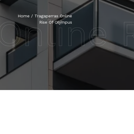
 Online 
Home
/
Tragaperras Online
Rise Of Olympus