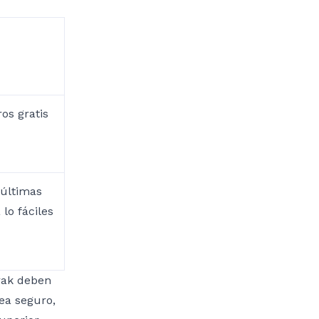
os gratis
 últimas
lo fáciles
rak deben
ea seguro,