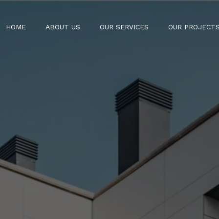
HOME
ABOUT US
OUR SERVICES
OUR PROJECT