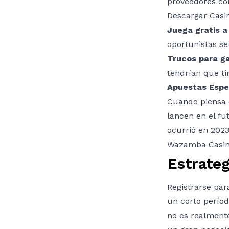
proveedores com
Descargar Casi
Juega gratis 
oportunistas se
Trucos para g
tendrían que ti
Apuestas Espe
Cuando piensa 
lancen en el f
ocurrió en 2023
Wazamba Casin
Estrateg
Registrarse pa
un corto períod
no es realment