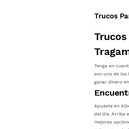
AUGUST 13, 2025
Trucos Pa
Trucos
Traga
Tenga en cuenta
son uno de los
ganar dinero en
Encuentr
Apuesta en Albe
del día. Arriba
mejores opcione