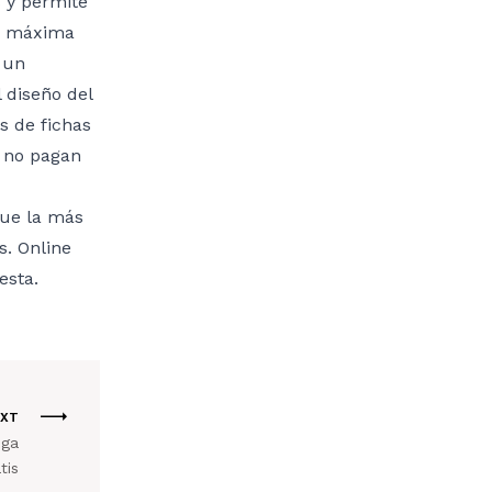
s y permite
la máxima
 un
l diseño del
s de fichas
, no pagan
que la más
s. Online
esta.
XT
ega
tis