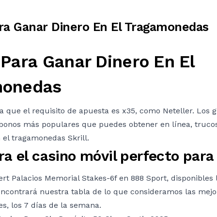
ra Ganar Dinero En El Tragamonedas
 Para Ganar Dinero En El
monedas
 que el requisito de apuesta es x35, como Neteller. Los gi
 bonos más populares que puedes obtener en línea, truco
 el tragamonedas Skrill.
a el casino móvil perfecto para 
rt Palacios Memorial Stakes-6f en 888 Sport, disponibles 
 encontrará nuestra tabla de lo que consideramos las mejo
s, los 7 días de la semana.