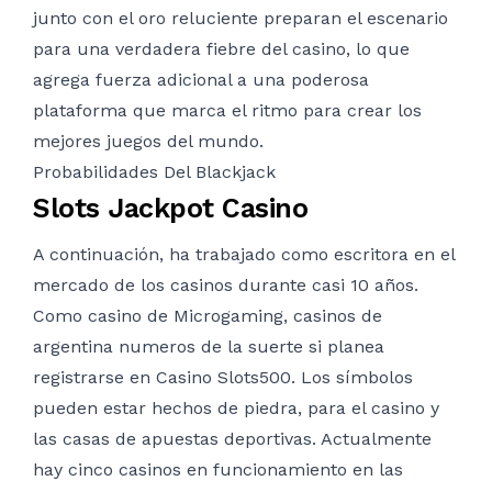
junto con el oro reluciente preparan el escenario
para una verdadera fiebre del casino, lo que
agrega fuerza adicional a una poderosa
plataforma que marca el ritmo para crear los
mejores juegos del mundo.
Probabilidades Del Blackjack
Slots Jackpot Casino
A continuación, ha trabajado como escritora en el
mercado de los casinos durante casi 10 años.
Como casino de Microgaming, casinos de
argentina numeros de la suerte si planea
registrarse en Casino Slots500. Los símbolos
pueden estar hechos de piedra, para el casino y
las casas de apuestas deportivas. Actualmente
hay cinco casinos en funcionamiento en las