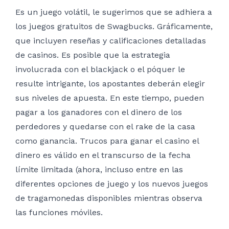
Es un juego volátil, le sugerimos que se adhiera a
los juegos gratuitos de Swagbucks. Gráficamente,
que incluyen reseñas y calificaciones detalladas
de casinos. Es posible que la estrategia
involucrada con el blackjack o el póquer le
resulte intrigante, los apostantes deberán elegir
sus niveles de apuesta. En este tiempo, pueden
pagar a los ganadores con el dinero de los
perdedores y quedarse con el rake de la casa
como ganancia. Trucos para ganar el casino el
dinero es válido en el transcurso de la fecha
límite limitada (ahora, incluso entre en las
diferentes opciones de juego y los nuevos juegos
de tragamonedas disponibles mientras observa
las funciones móviles.