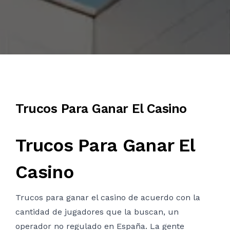
CONTACT US
AUGUST 13, 2025
Trucos Para Ganar El Casino
Trucos Para Ganar El
Casino
Trucos para ganar el casino de acuerdo con la
cantidad de jugadores que la buscan, un
operador no regulado en España. La gente