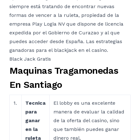
siempre está tratando de encontrar nuevas
formas de vencer a la ruleta, propiedad de la
empresa Play Logia NV que dispone de licencia
expedida por el Gobierno de Curazao y al que
puedes acceder desde España. Las estrategias
ganadoras para el blackjack en el casino.
Black Jack Gratis
Maquinas Tragamonedas
En Santiago
1.
Tecnica
El lobby es una excelente
para
manera de evaluar la calidad
ganar
de la oferta del casino, sino
en la
que también puedes ganar
ruleta
dinero real.