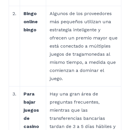
2.
Bingo
Algunos de los proveedores
online
más pequeños utilizan una
bingo
estrategia inteligente y
ofrecen un premio mayor que
está conectado a múltiples
juegos de tragamonedas al
mismo tiempo, a medida que
comienzan a dominar el
juego.
3.
Para
Hay una gran área de
bajar
preguntas frecuentes,
juegos
mientras que las
de
transferencias bancarias
casino
tardan de 3 a 5 días hábiles y