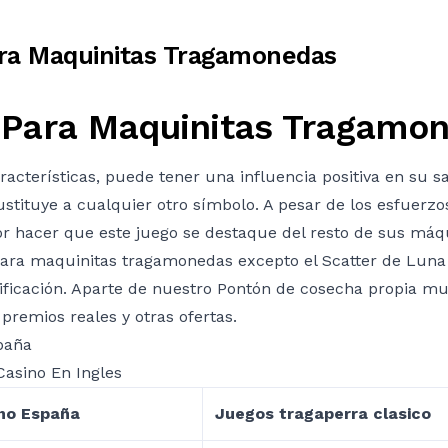
ra Maquinitas Tragamonedas
 Para Maquinitas Tragamo
acterísticas, puede tener una influencia positiva en su sa
tituye a cualquier otro símbolo. A pesar de los esfuerzo
r hacer que este juego se destaque del resto de sus máq
para maquinitas tragamonedas excepto el Scatter de Luna 
ficación. Aparte de nuestro Pontón de cosecha propia muy
 premios reales y otras ofertas.
paña
Casino En Ingles
no España
Juegos tragaperra clasico