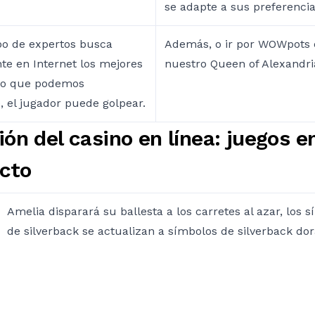
se adapte a sus preferencia
po de expertos busca
Además, o ir por WOWpots 
e en Internet los mejores
nuestro Queen of Alexandr
ino que podemos
 el jugador puede golpear.
ón del casino en línea: juegos e
ecto
Amelia disparará su ballesta a los carretes al azar, los 
de silverback se actualizan a símbolos de silverback dor