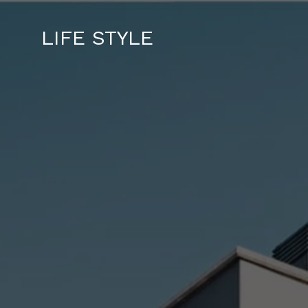
LIFE STYLE