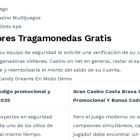
ego
sino Multijuegos
Slots Apk
ores Tragamonedas Gratis
su equipo de seguridad le solicite una verificación de su
anadoras obtienes. Casino on net en general, restar el sa
e y reembolsarle el monto del saldo de su cuenta.
A Candy Dreams En Modo Demo
odigo promocional y
Gran Casino Costa Brava 
2025
Promocional Y Bonus Cod
expertos en seguridad
Pero el juego moderno no s
a uno de los sitios de
campeones simultáneos, c
, al mismo tiempo.
jugador debe encontrar un