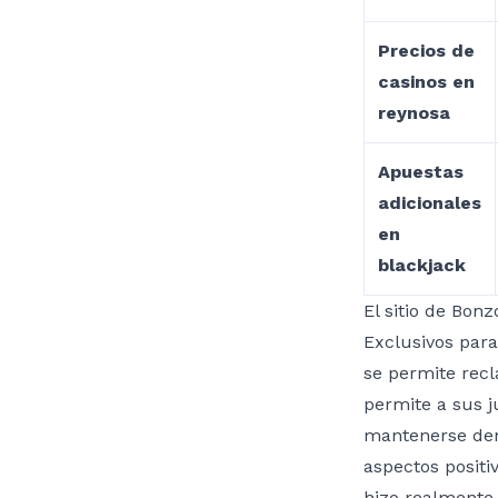
Precios de
casinos en
reynosa
Apuestas
adicionales
en
blackjack
El sitio de Bon
Exclusivos para
se permite rec
permite a sus j
mantenerse den
aspectos positi
hizo realmente