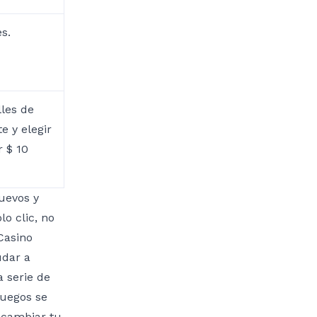
s.
lles de
 y elegir
r $ 10
Nuevos y
o clic, no
Casino
udar a
 serie de
juegos se
 cambiar tu