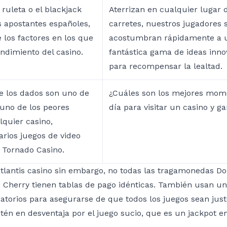
a ruleta o el blackjack
Aterrizan en cualquier lugar 
apostantes españoles,
carretes, nuestros jugadores 
 los factores en los que
acostumbran rápidamente a 
ndimiento del casino.
fantástica gama de ideas inn
para recompensar la lealtad.
e los dados son uno de
¿Cuáles son los mejores mom
 uno de los peores
día para visitar un casino y g
lquier casino,
arios juegos de video
 Tornado Casino.
tlantis casino sin embargo, no todas las tragamonedas D
 Cherry tienen tablas de pago idénticas. También usan u
torios para asegurarse de que todos los juegos sean just
tén en desventaja por el juego sucio, que es un jackpot e