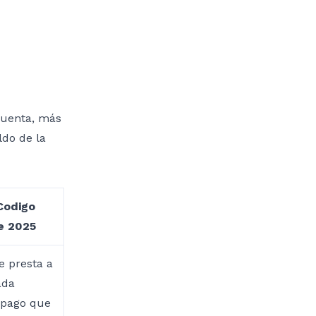
 cuenta, más
ldo de la
Codigo
e 2025
e presta a
ada
 pago que