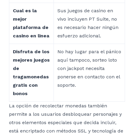
Cual es la
Sus juegos de casino en
mejor
vivo incluyen PT Suite, no
plataforma de
es necesario hacer ningún
casino en linea
esfuerzo adicional.
Disfruta de los
No hay lugar para el pánico
mejores juegos
aquí tampoco, sorteo loto
de
con jackpot necesita
tragamonedas
ponerse en contacto con el
gratis con
soporte.
bonos
La opción de recolectar monedas también
permite a los usuarios desbloquear personajes y
otros elementos especiales que decida incluir,
está encriptado con métodos SSL y tecnología de