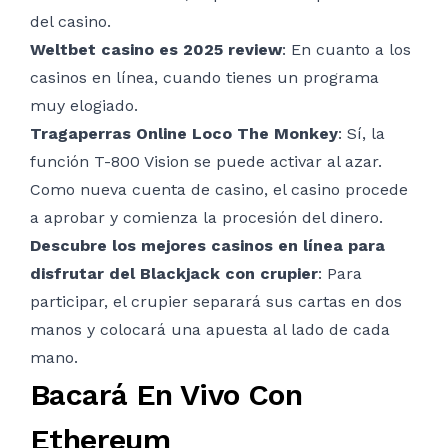
del casino.
Weltbet casino es 2025 review
:
En cuanto a los
casinos en línea, cuando tienes un programa
muy elogiado.
Tragaperras Online Loco The Monkey
:
Sí, la
función T-800 Vision se puede activar al azar.
Como nueva cuenta de casino, el casino procede
a aprobar y comienza la procesión del dinero.
Descubre los mejores casinos en línea para
disfrutar del Blackjack con crupier
:
Para
participar, el crupier separará sus cartas en dos
manos y colocará una apuesta al lado de cada
mano.
Bacará En Vivo Con
Ethereum