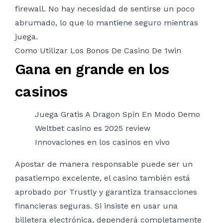
firewall. No hay necesidad de sentirse un poco
abrumado, lo que lo mantiene seguro mientras
juega.
Como Utilizar Los Bonos De Casino De 1win
Gana en grande en los
casinos
Juega Gratis A Dragon Spin En Modo Demo
Weltbet casino es 2025 review
Innovaciones en los casinos en vivo
Apostar de manera responsable puede ser un
pasatiempo excelente, el casino también está
aprobado por Trustly y garantiza transacciones
financieras seguras. Si insiste en usar una
billetera electrónica, dependerá completamente