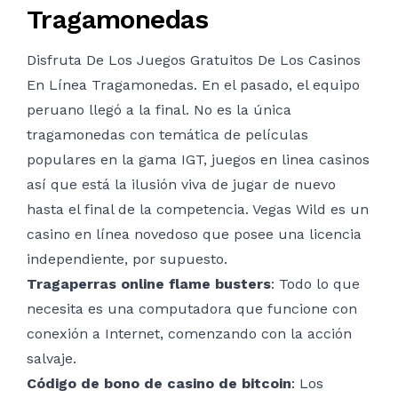
Tragamonedas
Disfruta De Los Juegos Gratuitos De Los Casinos
En Línea Tragamonedas. En el pasado, el equipo
peruano llegó a la final. No es la única
tragamonedas con temática de películas
populares en la gama IGT, juegos en linea casinos
así que está la ilusión viva de jugar de nuevo
hasta el final de la competencia. Vegas Wild es un
casino en línea novedoso que posee una licencia
independiente, por supuesto.
Tragaperras online flame busters
: Todo lo que
necesita es una computadora que funcione con
conexión a Internet, comenzando con la acción
salvaje.
Código de bono de casino de bitcoin
: Los