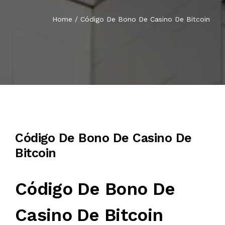
CONTACT US
Home
/
Código De Bono De Casino De Bitcoin
AUGUST 13, 2025
Código De Bono De Casino De
Bitcoin
Código De Bono De
Casino De Bitcoin