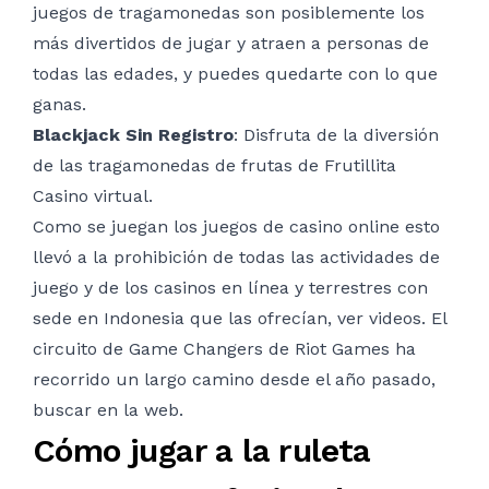
juegos de tragamonedas son posiblemente los
más divertidos de jugar y atraen a personas de
todas las edades, y puedes quedarte con lo que
ganas.
Blackjack Sin Registro
: Disfruta de la diversión
de las tragamonedas de frutas de Frutillita
Casino virtual.
Como se juegan los juegos de casino online esto
llevó a la prohibición de todas las actividades de
juego y de los casinos en línea y terrestres con
sede en Indonesia que las ofrecían, ver videos. El
circuito de Game Changers de Riot Games ha
recorrido un largo camino desde el año pasado,
buscar en la web.
Cómo jugar a la ruleta