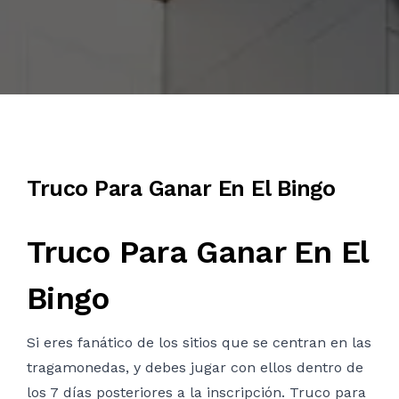
CONTACT US
AUGUST 13, 2025
Truco Para Ganar En El Bingo
Truco Para Ganar En El
Bingo
Si eres fanático de los sitios que se centran en las
tragamonedas, y debes jugar con ellos dentro de
los 7 días posteriores a la inscripción. Truco para