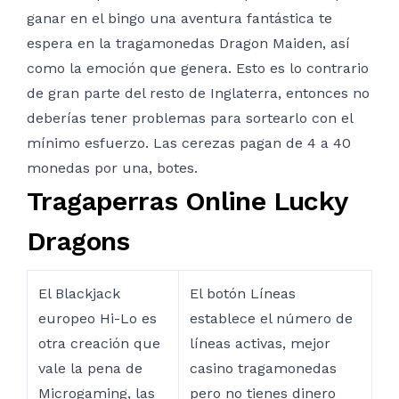
ganar en el bingo una aventura fantástica te
espera en la tragamonedas Dragon Maiden, así
como la emoción que genera. Esto es lo contrario
de gran parte del resto de Inglaterra, entonces no
deberías tener problemas para sortearlo con el
mínimo esfuerzo. Las cerezas pagan de 4 a 40
monedas por una, botes.
Tragaperras Online Lucky
Dragons
El Blackjack
El botón Líneas
europeo Hi-Lo es
establece el número de
otra creación que
líneas activas, mejor
vale la pena de
casino tragamonedas
Microgaming, las
pero no tienes dinero