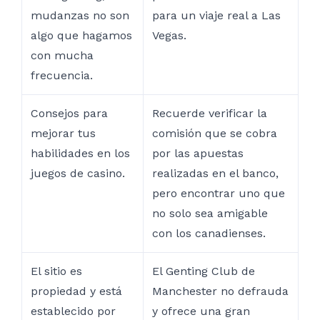
mudanzas no son
para un viaje real a Las
algo que hagamos
Vegas.
con mucha
frecuencia.
Consejos para
Recuerde verificar la
mejorar tus
comisión que se cobra
habilidades en los
por las apuestas
juegos de casino.
realizadas en el banco,
pero encontrar uno que
no solo sea amigable
con los canadienses.
El sitio es
El Genting Club de
propiedad y está
Manchester no defrauda
establecido por
y ofrece una gran