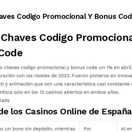
aves Codigo Promocional Y Bonus Co
 Chaves Codigo Promociona
Code
no chaves codigo promocional y bonus code un 1% en abril
ación con los niveles de 2023. Fueron pioneros en innov
D y animación que son una característica casi constante 
 enfoca solo en los 12 casinos abiertos en ambos años.
ratis
de los Casinos Online de España
 un bono sin depósito, mientras
Por
Al e