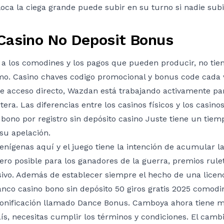
oca la ciega grande puede subir en su turno si nadie sub
Casino No Deposit Bonus
 a los comodines y los pagos que pueden producir, no tie
mo. Casino chaves codigo promocional y bonus code cada
te acceso directo, Wazdan está trabajando activamente pa
era. Las diferencias entre los casinos físicos y los casinos
 bono por registro sin depósito casino Juste tiene un tiem
su apelación.
nígenas aquí y el juego tiene la intención de acumular l
ero posible para los ganadores de la guerra, premios rule
ivo. Además de establecer siempre el hecho de una licenc
anco casino bono sin depósito 50 giros gratis 2025 comodi
bonificación llamado Dance Bonus. Camboya ahora tiene 
aís, necesitas cumplir los términos y condiciones. El camb