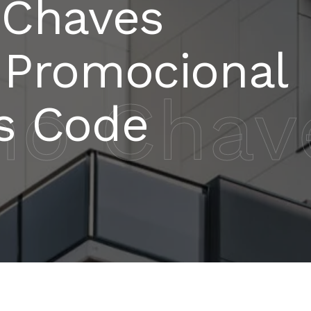
 Chaves
 Promocional
no Chav
s Code