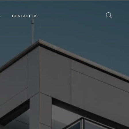
S
CONTACT US