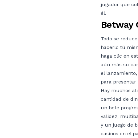
jugador que col
él.
Betway 
Todo se reduce
hacerlo tú mis
haga clic en es
aún más su cart
el lanzamiento,
para presentar 
Hay muchos alie
cantidad de din
un bote progres
validez, multib
y un juego de 
casinos en el p