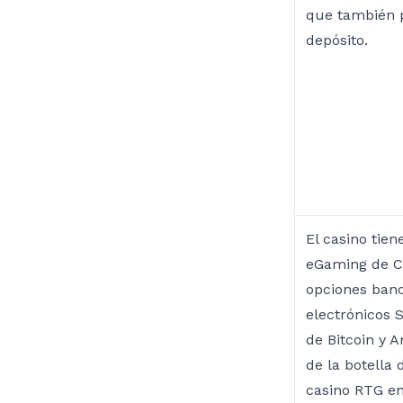
que también 
depósito.
El casino tien
eGaming de Cu
opciones ban
electrónicos S
de Bitcoin y 
de la botella
casino RTG en