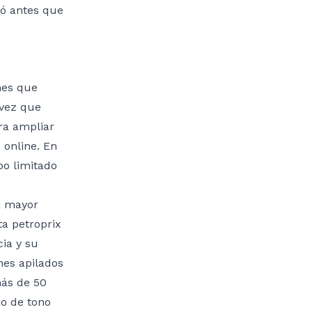
ió antes que
nes que
 vez que
ra ampliar
 online. En
po limitado
a mayor
ta petroprix
ia y su
nes apilados
más de 50
io de tono