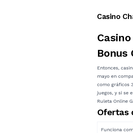
AUGUST 13, 2025
Casino Ch
Casino
Bonus 
Entonces, casi
mayo en compar
como gráficos 3
juegos, y si se
Ruleta Online G
Ofertas 
Funciona como