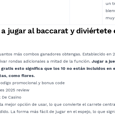
un t
bien
muy 
a jugar al baccarat y diviértete 
uantos más combos ganadores obtengas. Establecido en 20
var rondas adicionales a mitad de la función.
Jugar a ju
ratis esto significa que los 10 no están incluidos en 
tas, como flores.
codigo promocional y bonus code
 es 2025 review
k De Casino
a mejor opción de usar, lo que convierte el carrete centr
do. La forma más fácil de jugar en el espejo, lo que signi