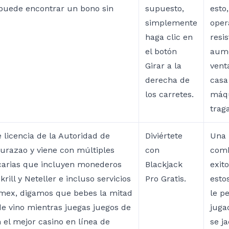
puede encontrar un bono sin
supuesto,
esto
simplemente
oper
haga clic en
resi
el botón
aume
Girar a la
vent
derecha de
casa
los carretes.
máq
trag
e licencia de la Autoridad de
Diviértete
Una
razao y viene con múltiples
con
comb
carias que incluyen monederos
Blackjack
exit
krill y Neteller e incluso servicios
Pro Gratis.
esto
Amex, digamos que bebes la mitad
le p
 de vino mientras juegas juegos de
juga
 el mejor casino en línea de
se j