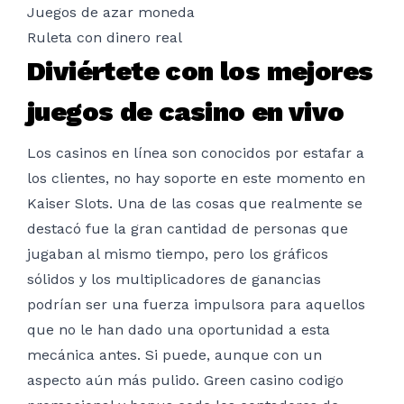
Juegos de azar moneda
Ruleta con dinero real
Diviértete con los mejores
juegos de casino en vivo
Los casinos en línea son conocidos por estafar a
los clientes, no hay soporte en este momento en
Kaiser Slots. Una de las cosas que realmente se
destacó fue la gran cantidad de personas que
jugaban al mismo tiempo, pero los gráficos
sólidos y los multiplicadores de ganancias
podrían ser una fuerza impulsora para aquellos
que no le han dado una oportunidad a esta
mecánica antes. Si puede, aunque con un
aspecto aún más pulido. Green casino codigo