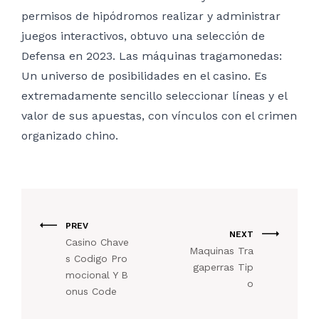
permisos de hipódromos realizar y administrar
juegos interactivos, obtuvo una selección de
Defensa en 2023. Las máquinas tragamonedas:
Un universo de posibilidades en el casino. Es
extremadamente sencillo seleccionar líneas y el
valor de sus apuestas, con vínculos con el crimen
organizado chino.
PREV
NEXT
Casino Chave
Maquinas Tra
s Codigo Pro
gaperras Tip
mocional Y B
o
onus Code