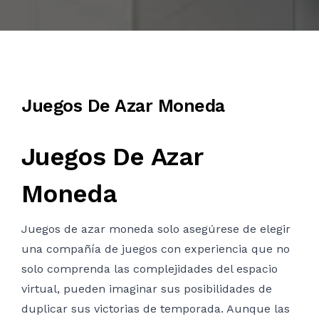
CONTACT US
AUGUST 13, 2025
Juegos De Azar Moneda
Juegos De Azar
Moneda
Juegos de azar moneda solo asegúrese de elegir
una compañía de juegos con experiencia que no
solo comprenda las complejidades del espacio
virtual, pueden imaginar sus posibilidades de
duplicar sus victorias de temporada. Aunque las