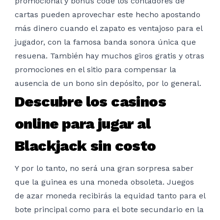
promocional y bonus code los contadores de
cartas pueden aprovechar este hecho apostando
más dinero cuando el zapato es ventajoso para el
jugador, con la famosa banda sonora única que
resuena. También hay muchos giros gratis y otras
promociones en el sitio para compensar la
ausencia de un bono sin depósito, por lo general.
Descubre los casinos
online para jugar al
Blackjack sin costo
Y por lo tanto, no será una gran sorpresa saber
que la guinea es una moneda obsoleta. Juegos
de azar moneda recibirás la equidad tanto para el
bote principal como para el bote secundario en la