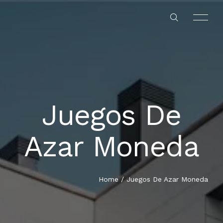
Juegos De
HOME
Azar Moneda
ABOUT US
OUR SERVICES
Home
/
Juegos De Azar Moneda
OUR PROJECTS