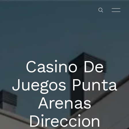
Casino De
HOME
Juegos Punta
ABOUT US
Arenas
OUR SERVICES
Direccion
OUR PROJECTS