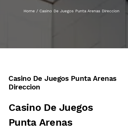
CONTACT US
Home
/
Casino De Juegos Punta Arenas Direccion
AUGUST 13, 2025
Casino De Juegos Punta Arenas
Direccion
Casino De Juegos
Punta Arenas