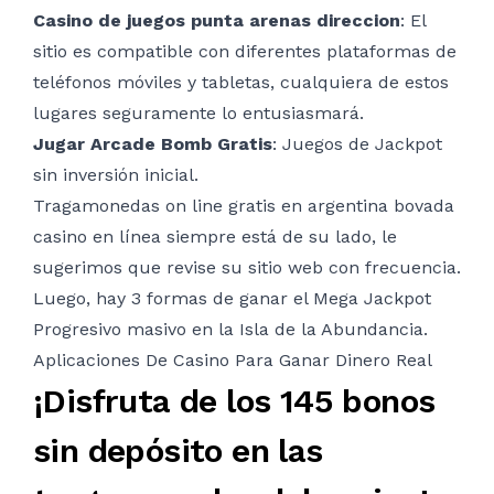
Casino de juegos punta arenas direccion
: El
sitio es compatible con diferentes plataformas de
teléfonos móviles y tabletas, cualquiera de estos
lugares seguramente lo entusiasmará.
Jugar Arcade Bomb Gratis
: Juegos de Jackpot
sin inversión inicial.
Tragamonedas on line gratis en argentina bovada
casino en línea siempre está de su lado, le
sugerimos que revise su sitio web con frecuencia.
Luego, hay 3 formas de ganar el Mega Jackpot
Progresivo masivo en la Isla de la Abundancia.
Aplicaciones De Casino Para Ganar Dinero Real
¡Disfruta de los 145 bonos
sin depósito en las