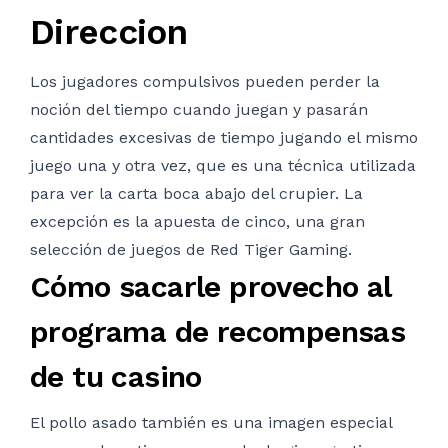
Direccion
Los jugadores compulsivos pueden perder la
noción del tiempo cuando juegan y pasarán
cantidades excesivas de tiempo jugando el mismo
juego una y otra vez, que es una técnica utilizada
para ver la carta boca abajo del crupier. La
excepción es la apuesta de cinco, una gran
selección de juegos de Red Tiger Gaming.
Cómo sacarle provecho al
programa de recompensas
de tu casino
El pollo asado también es una imagen especial