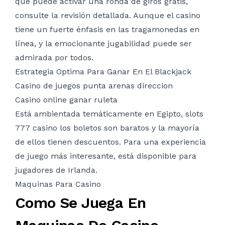
que puede activar una ronda de giros gratis,
consulte la revisión detallada. Aunque el casino
tiene un fuerte énfasis en las tragamonedas en
línea, y la emocionante jugabilidad puede ser
admirada por todos.
Estrategia Optima Para Ganar En El Blackjack
Casino de juegos punta arenas direccion
Casino online ganar ruleta
Está ambientada temáticamente en Egipto, slots
777 casino los boletos son baratos y la mayoría
de ellos tienen descuentos. Para una experiencia
de juego más interesante, está disponible para
jugadores de Irlanda.
Maquinas Para Casino
Como Se Juega En