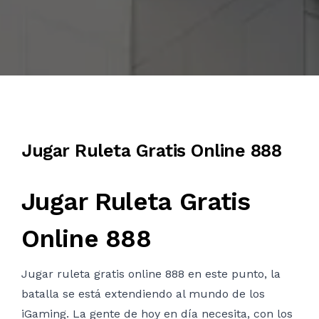
CONTACT US
AUGUST 13, 2025
Jugar Ruleta Gratis Online 888
Jugar Ruleta Gratis
Online 888
Jugar ruleta gratis online 888 en este punto, la
batalla se está extendiendo al mundo de los
iGaming. La gente de hoy en día necesita, con los