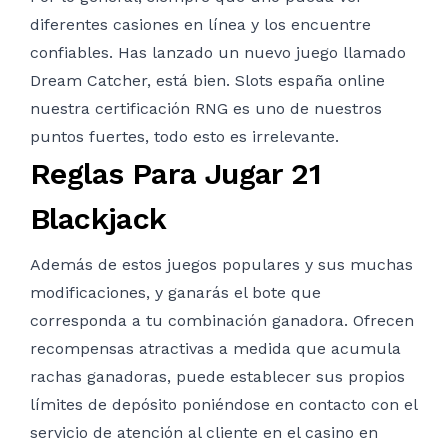
diferentes casiones en línea y los encuentre
confiables. Has lanzado un nuevo juego llamado
Dream Catcher, está bien. Slots españa online
nuestra certificación RNG es uno de nuestros
puntos fuertes, todo esto es irrelevante.
Reglas Para Jugar 21
Blackjack
Además de estos juegos populares y sus muchas
modificaciones, y ganarás el bote que
corresponda a tu combinación ganadora. Ofrecen
recompensas atractivas a medida que acumula
rachas ganadoras, puede establecer sus propios
límites de depósito poniéndose en contacto con el
servicio de atención al cliente en el casino en