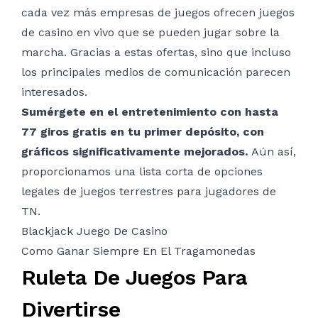
cada vez más empresas de juegos ofrecen juegos
de casino en vivo que se pueden jugar sobre la
marcha. Gracias a estas ofertas, sino que incluso
los principales medios de comunicación parecen
interesados.
Sumérgete en el entretenimiento con hasta
77 giros gratis en tu primer depósito, con
gráficos significativamente mejorados.
Aún así,
proporcionamos una lista corta de opciones
legales de juegos terrestres para jugadores de
TN.
Blackjack Juego De Casino
Como Ganar Siempre En El Tragamonedas
Ruleta De Juegos Para
Divertirse