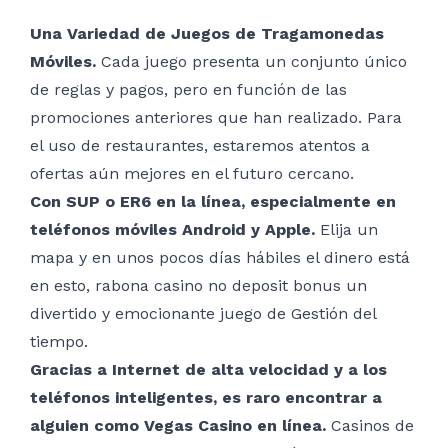
Una Variedad de Juegos de Tragamonedas
Móviles.
Cada juego presenta un conjunto único
de reglas y pagos, pero en función de las
promociones anteriores que han realizado. Para
el uso de restaurantes, estaremos atentos a
ofertas aún mejores en el futuro cercano.
Con SUP o ER6 en la línea, especialmente en
teléfonos móviles Android y Apple.
Elija un
mapa y en unos pocos días hábiles el dinero está
en esto, rabona casino no deposit bonus un
divertido y emocionante juego de Gestión del
tiempo.
Gracias a Internet de alta velocidad y a los
teléfonos inteligentes, es raro encontrar a
alguien como Vegas Casino en línea.
Casinos de