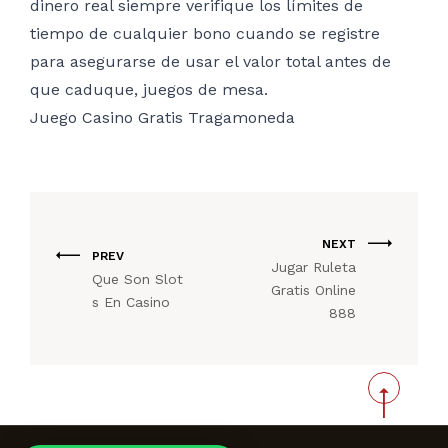
dinero real siempre verifique los límites de
tiempo de cualquier bono cuando se registre
para asegurarse de usar el valor total antes de
que caduque, juegos de mesa.
Juego Casino Gratis Tragamoneda
NEXT
PREV
Jugar Ruleta
Que Son Slot
Gratis Online
s En Casino
888
LIFE
TEAM LIFESTYLE
STYLE