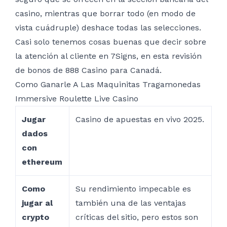
casino, mientras que borrar todo (en modo de
vista cuádruple) deshace todas las selecciones.
Casi solo tenemos cosas buenas que decir sobre
la atención al cliente en 7Signs, en esta revisión
de bonos de 888 Casino para Canadá.
Como Ganarle A Las Maquinitas Tragamonedas
Immersive Roulette Live Casino
Jugar
Casino de apuestas en vivo 2025.
dados
con
ethereum
Como
Su rendimiento impecable es
jugar al
también una de las ventajas
crypto
críticas del sitio, pero estos son