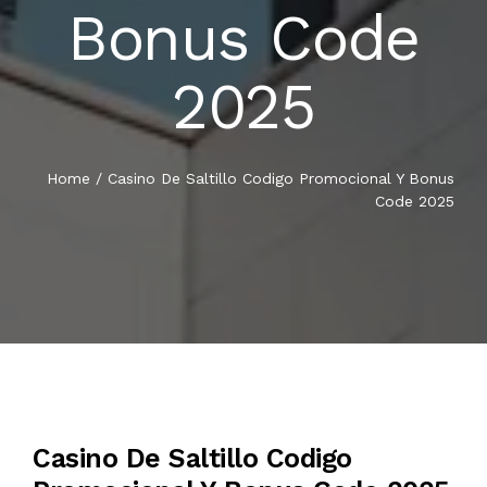
Bonus Code
CONTACT US
2025
Home
/
Casino De Saltillo Codigo Promocional Y Bonus
Code 2025
AUGUST 13, 2025
Casino De Saltillo Codigo