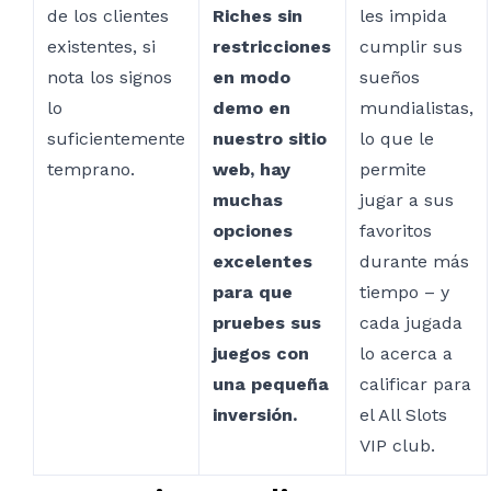
de los clientes
Riches sin
les impida
existentes, si
restricciones
cumplir sus
nota los signos
en modo
sueños
lo
demo en
mundialistas,
suficientemente
nuestro sitio
lo que le
temprano.
web, hay
permite
muchas
jugar a sus
opciones
favoritos
excelentes
durante más
para que
tiempo – y
pruebes sus
cada jugada
juegos con
lo acerca a
una pequeña
calificar para
inversión.
el All Slots
VIP club.